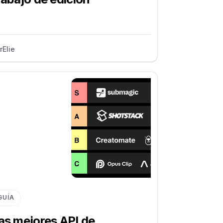
r
Elie
GUÍA
as mejores API de