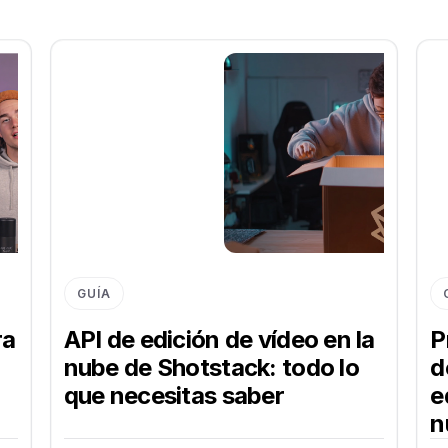
GUÍA
ra
API de edición de vídeo en la
P
nube de Shotstack: todo lo
d
que necesitas saber
e
n