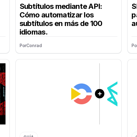
Subtítulos mediante API:
S
Cómo automatizar los
p
subtítulos en más de 100
a
idiomas.
Por
Conrad
Po
GUÍA