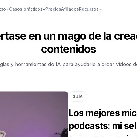
cto
Casos prácticos
Precios
Afiliados
Recursos
rtase en un mago de la crea
contenidos
egias y herramientas de IA para ayudarle a crear vídeos d
GUÍA
Los mejores mic
podcasts: mi se