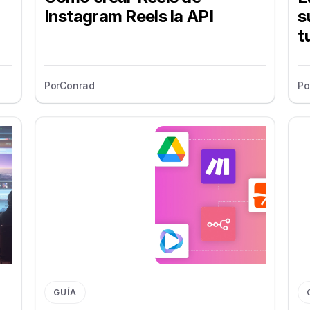
Instagram Reels la API
s
t
Por
Conrad
Po
GUÍA