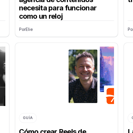
necesita para funcionar
como un reloj
Por
Elie
Po
GUÍA
Cómo crear Reels de
L