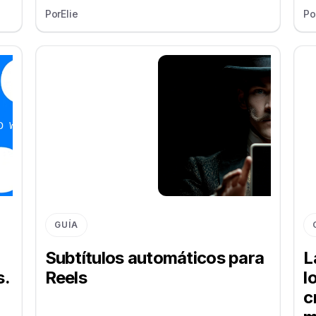
Por
Elie
Po
GUÍA
Subtítulos automáticos para
L
s.
Reels
l
c