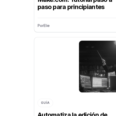
paso para principiantes
Por
Elie
GUÍA
Automatiza la edición de