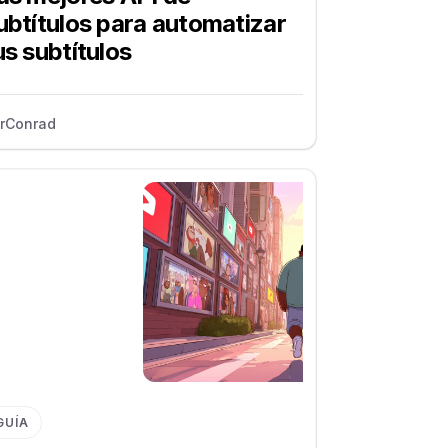
ubtítulos para automatizar
us subtítulos
r
Conrad
GUÍA