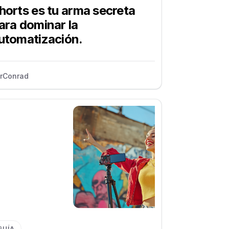
horts es tu arma secreta
ara dominar la
utomatización.
r
Conrad
GUÍA