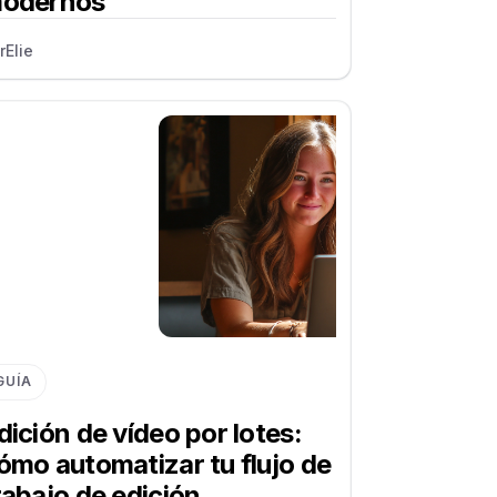
odernos
r
Elie
GUÍA
dición de vídeo por lotes:
ómo automatizar tu flujo de
rabajo de edición