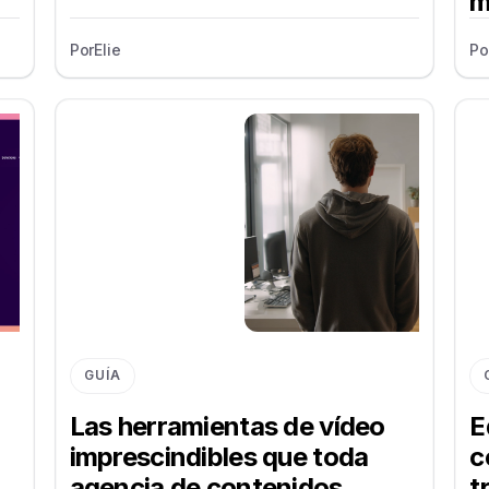
m
Por
Elie
Po
GUÍA
Las herramientas de vídeo
E
imprescindibles que toda
c
agencia de contenidos
t