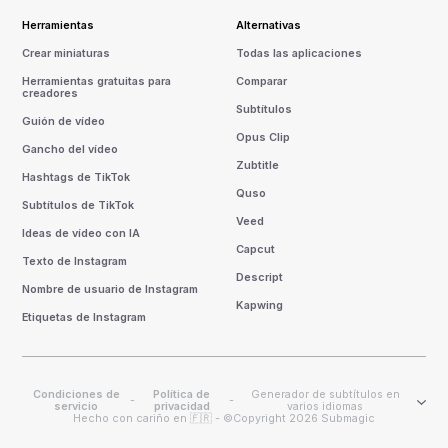
Herramientas
Alternativas
Crear miniaturas
Todas las aplicaciones
Herramientas gratuitas para
Comparar
creadores
Subtítulos
Guión de vídeo
Opus Clip
Gancho del vídeo
Zubtitle
Hashtags de TikTok
Quso
Subtítulos de TikTok
Veed
Ideas de vídeo con IA
Capcut
Texto de Instagram
Descript
Nombre de usuario de Instagram
Kapwing
Etiquetas de Instagram
Condiciones de
Política de
Generador de subtítulos en
-
-
servicio
privacidad
varios idiomas
Hecho con cariño en 🇫🇷 - ©Copyright 2026 Submagic