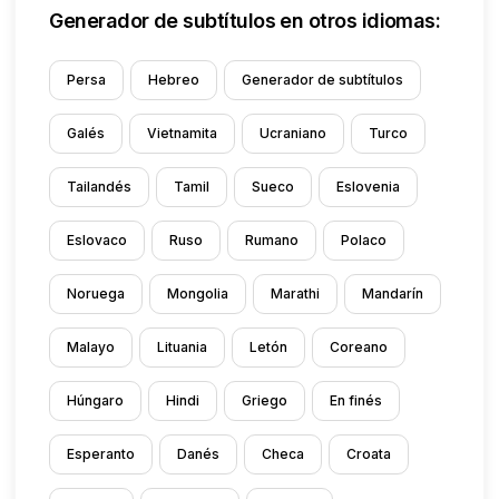
Generador de subtítulos en otros idiomas:
Persa
Hebreo
Generador de subtítulos
Galés
Vietnamita
Ucraniano
Turco
Tailandés
Tamil
Sueco
Eslovenia
Eslovaco
Ruso
Rumano
Polaco
Noruega
Mongolia
Marathi
Mandarín
Malayo
Lituania
Letón
Coreano
Húngaro
Hindi
Griego
En finés
Esperanto
Danés
Checa
Croata