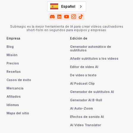
Español
Submagic es la mejor herramienta de IA para crear vídeos cautivadores
short-form en segundos para equipos y empresas.
Empresa
Edición de
Blog
Generador automático de
subtítulos
Misión
Añadir subtítulos a los vídeos
Precios
Editor de vídeo AI
Reseñas
De vídeo a texto
Casos de éxito
AI Podcast Clip
Mercancía
Generador de subtítulos AI
Afiliados
Generador AI B-Roll
Idiomas
AI Auto-Zoom
Mapa del sitio
Efectos de sonido AI
AI Video Translator