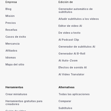
Empresa
Edición de
Blog
Generador automático de
subtítulos
Misión
Añadir subtítulos a los vídeos
Precios
Editor de vídeo AI
Reseñas
De vídeo a texto
Casos de éxito
AI Podcast Clip
Mercancía
Generador de subtítulos AI
Afiliados
Generador AI B-Roll
Idiomas
AI Auto-Zoom
Mapa del sitio
Efectos de sonido AI
AI Video Translator
Herramientas
Alternativas
Crear miniaturas
Todas las aplicaciones
Herramientas gratuitas para
Comparar
creadores
Subtítulos