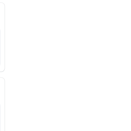
Submagic vs Descript
Submagic vs Trint
Submagic vs OneTake AI