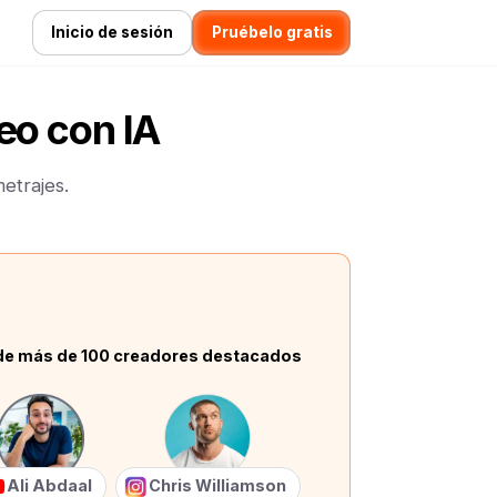
Inicio de sesión
Pruébelo gratis
eo con IA
etrajes.
 de más de 100 creadores destacados
Ali Abdaal
Chris Williamson