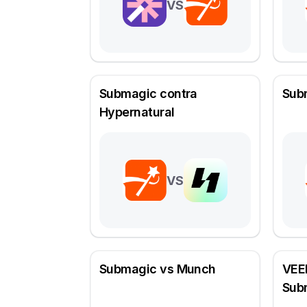
VS
Submagic contra
Subm
Hypernatural
VS
Submagic vs Munch
VEED
Sub