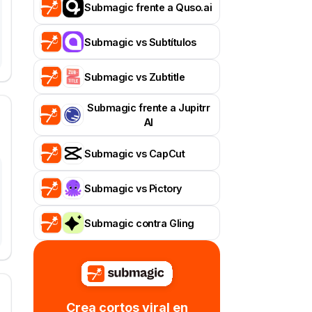
Submagic frente a Quso.ai
Submagic vs Subtítulos
Submagic vs Zubtitle
Submagic frente a Jupitrr
AI
Submagic vs CapCut
Submagic vs Pictory
Submagic contra Gling
Submagic vs HappyScribe
Submagic contra BIGVU
Crea cortos viral en