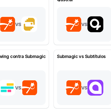
VS
VS
wing contra Submagic
Submagic vs Subtítulos
VS
VS