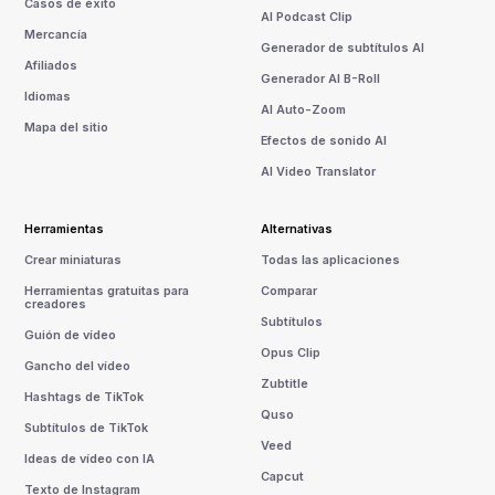
Casos de éxito
AI Podcast Clip
Mercancía
Generador de subtítulos AI
Afiliados
Generador AI B-Roll
Idiomas
AI Auto-Zoom
Mapa del sitio
Efectos de sonido AI
AI Video Translator
Herramientas
Alternativas
Crear miniaturas
Todas las aplicaciones
Herramientas gratuitas para
Comparar
creadores
Subtítulos
Guión de vídeo
Opus Clip
Gancho del vídeo
Zubtitle
Hashtags de TikTok
Quso
Subtítulos de TikTok
Veed
Ideas de vídeo con IA
Capcut
Texto de Instagram