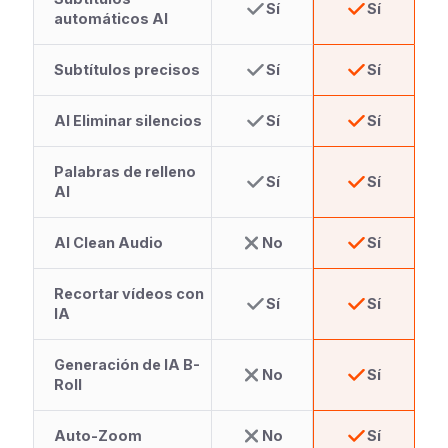
Sí
Sí
automáticos AI
Subtítulos precisos
Sí
Sí
AI Eliminar silencios
Sí
Sí
Palabras de relleno
Sí
Sí
AI
AI Clean Audio
No
Sí
Recortar vídeos con
Sí
Sí
IA
Generación de IA B-
No
Sí
Roll
Auto-Zoom
No
Sí