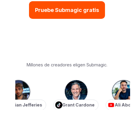
Pruebe Submagic gratis
Millones de creadores eligen Submagic.
stian Jefferies
Grant Cardone
Ali Abdaal