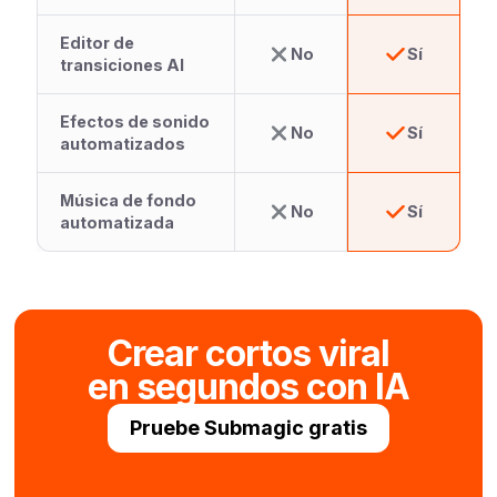
Editor de
No
Sí
transiciones AI
Efectos de sonido
No
Sí
automatizados
Música de fondo
No
Sí
automatizada
Crear cortos viral
en segundos con IA
Pruebe Submagic gratis