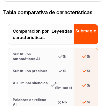
Tabla comparativa de características
Submagic
Comparación por
Leyendas
características
Subtítulos
Sí
Sí
automáticos AI
Subtítulos precisos
Sí
Sí
AI Eliminar silencios
Sí
Sí
(limitado)
Palabras de relleno
No
Sí
AI