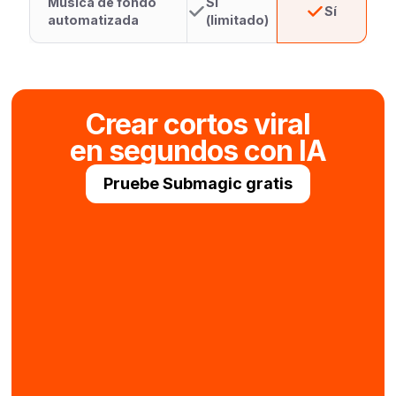
Música de fondo
Sí
Sí
automatizada
(limitado)
Crear cortos viral
en segundos con IA
Pruebe Submagic gratis