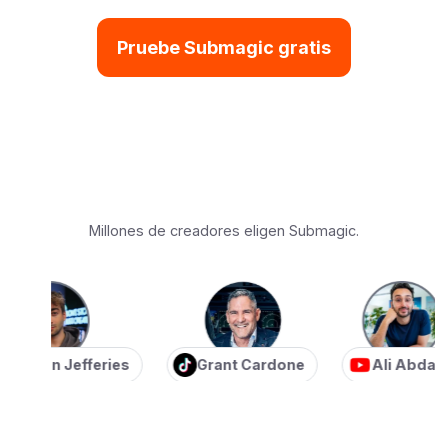
Pruebe Submagic gratis
Millones de creadores eligen Submagic.
ian Jefferies
Grant Cardone
Ali Abdaal