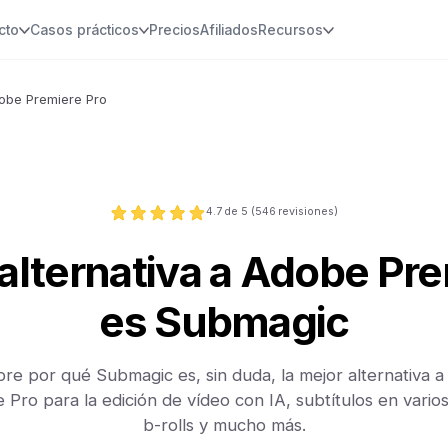
cto
Casos prácticos
Precios
Afiliados
Recursos
dobe Premiere Pro
4.7
de 5 (
546
revisiones)
alternativa a Adobe Pr
es Submagic
re por qué Submagic es, sin duda, la mejor alternativa 
 Pro para la edición de vídeo con IA, subtítulos en varios
b-rolls y mucho más.