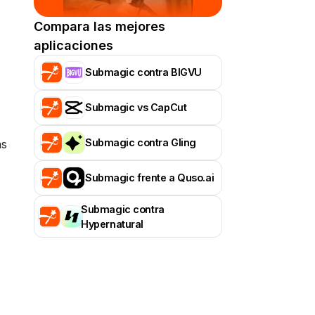
Alternativas a
«Hypernatural»
Compara las mejores
aplicaciones
Alternativas a Munch
Submagic contra BIGVU
Alternativas a Maestra AI
Submagic vs CapCut
Submagic contra Gling
as
Alternativas a Clideo
Submagic frente a Quso.ai
Alternativas a Qlip
Submagic contra
Hypernatural
Alternativas a Flixier
Alternativas a Klap