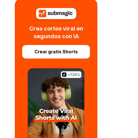
Alternativas a FlexClip
Alternativas a Gling
Crea cortos viral en
segundos con IA
Alternativas a Kapwing
Crear gratis Shorts
Alternativas a ClipChamp
Alternativas a HappyScribe
Alternativas a BIGVU
Alternativas a SendShort