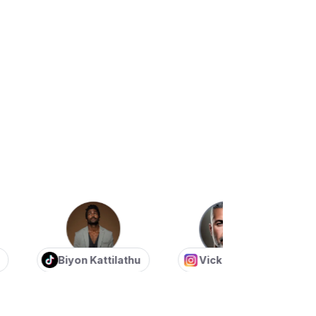
Biyon Kattilathu
Vick Tipness
E