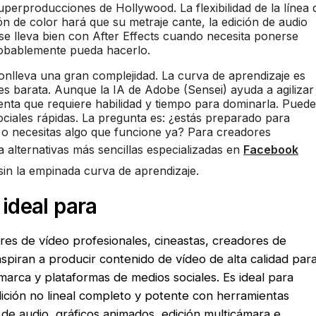
perproducciones de Hollywood. La flexibilidad de la línea 
ón de color hará que su metraje cante, la edición de audio
y se lleva bien con After Effects cuando necesita ponerse
robablemente pueda hacerlo.
conlleva una gran complejidad. La curva de aprendizaje es
 es barata. Aunque la IA de Adobe (Sensei) ayuda a agilizar
enta que requiere habilidad y tiempo para dominarla. Puede
sociales rápidas. La pregunta es: ¿estás preparado para
r o necesitas algo que funcione ya? Para creadores
a alternativas más sencillas especializadas en
Facebook
in la empinada curva de aprendizaje.
ideal para
res de vídeo profesionales, cineastas, creadores de
piran a producir contenido de vídeo de alta calidad par
 marca y plataformas de medios sociales. Es ideal para
ición no lineal completo y potente con herramientas
 de audio, gráficos animados, edición multicámara e