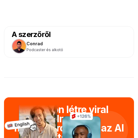
A szerzőről
Conrad
Podcaster és alkotó
Hozzon létre viral
filmeket
másodpercek alatt az AI
segítségével.