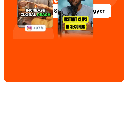
Próbálja ki a Submagic-ot ingyen