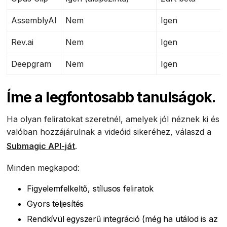
AssemblyAI
Nem
Igen
Rev.ai
Nem
Igen
Deepgram
Nem
Igen
Íme a legfontosabb tanulságok.
Ha olyan feliratokat szeretnél, amelyek jól néznek ki és
valóban hozzájárulnak a videóid sikeréhez, válaszd a
Submagic API-ját
.
Minden megkapod:
Figyelemfelkeltő, stílusos feliratok
Gyors teljesítés
Rendkívül egyszerű integráció (még ha utálod is az