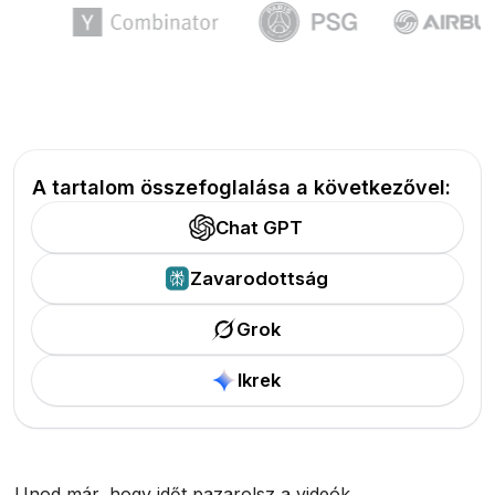
A tartalom összefoglalása a következővel:
Chat GPT
Zavarodottság
Grok
Ikrek
Unod már, hogy időt pazarolsz a videók