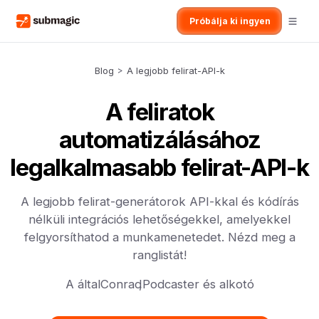
Próbálja ki ingyen
Blog
>
A legjobb felirat-API-k
A feliratok
automatizálásához
legalkalmasabb felirat-API-k
A legjobb felirat-generátorok API-kkal és kódírás
nélküli integrációs lehetőségekkel, amelyekkel
felgyorsíthatod a munkamenetedet. Nézd meg a
ranglistát!
A által
Conrad
,
Podcaster és alkotó