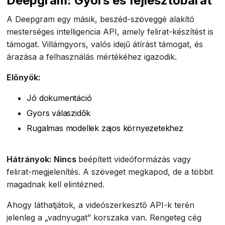
Deepgram: Gyors és fejlesztőbarát
A Deepgram egy másik, beszéd-szöveggé alakító
mesterséges intelligencia API, amely felirat-készítést is
támogat. Villámgyors, valós idejű átírást támogat, és
árazása a felhasználás mértékéhez igazodik.
Előnyök:
Jó dokumentáció
Gyors válaszidők
Rugalmas modellek zajos környezetekhez
Hátrányok: Nincs
beépített videóformázás vagy
felirat-megjelenítés. A szöveget megkapod, de a többit
magadnak kell elintézned.
Ahogy láthatjátok, a videószerkesztő API-k terén
jelenleg a „vadnyugat” korszaka van. Rengeteg cég