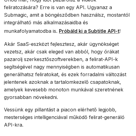
feliratozására? Erre is van egy API. Ugyanaz a
Submagic, amit a böngésződben használsz, mostantól
integrálható más alkalmazásaidba és
munkafolyamatodba is.
Próbáld ki a Subtitle API-t
!
Akár SaaS-eszközt fejlesztesz, akár ügynökséget
vezetsz, akár csak eleged van abból, hogy órákat
pazarolj szerkesztőszoftverekben, a felirat-API-k
segítségével nagy mennyiségben is automatikusan
generálhatsz feliratokat, és ezek forradalmi változást
jelentenek azoknak a tartalomkezelő csapatoknak,
amelyek kevesebb monoton munkával szeretnének
gyorsabban növekedni.
Vessünk egy pillantást a piacon elérhető legjobb,
mesterséges intelligenciával működő felirat-generáló
API-kra.