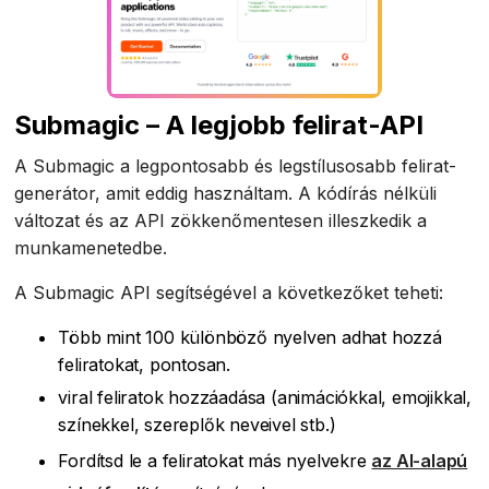
Submagic – A legjobb felirat-API
A Submagic a legpontosabb és legstílusosabb felirat-
generátor, amit eddig használtam. A kódírás nélküli
változat és az API zökkenőmentesen illeszkedik a
munkamenetedbe.
A Submagic API segítségével a következőket teheti:
Több mint 100 különböző nyelven adhat hozzá
feliratokat, pontosan.
viral feliratok hozzáadása (animációkkal, emojikkal,
színekkel, szereplők neveivel stb.)
Fordítsd le a feliratokat más nyelvekre
az AI-alapú