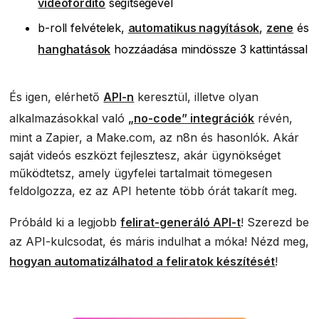
videófordító
segítségével
b-roll felvételek,
automatikus nagyítások
,
zene
és
hanghatások
hozzáadása mindössze 3 kattintással
És igen, elérhető
API-n
keresztül, illetve olyan
alkalmazásokkal való
„no-code” integrációk
révén,
mint a Zapier, a Make.com, az n8n és hasonlók. Akár
saját videós eszközt fejlesztesz, akár ügynökséget
működtetsz, amely ügyfelei tartalmait tömegesen
feldolgozza, ez az API hetente több órát takarít meg.
Próbáld ki a legjobb
felirat-generáló API-t
! Szerezd be
az API-kulcsodat, és máris indulhat a móka! Nézd meg,
hogyan automatizálhatod a feliratok készítését
!