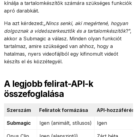
kínálja a tartalomkészítők számára szükséges funkciók
apró darabkáit.
Ha azt kérdezed:
„Nincs senki, aki megértené, hogyan
dolgoznak a videószerkesztők és a tartalomkészítők
?”,
akkor a Submagic a válasz. Minden olyan funkciót
tartalmaz, amire szükséged van ahhoz, hogy a
hatalmas, nyers videofájlból egy kifinomult videót
készíts el és közzétegyél.
A legjobb felirat-API-k
összefoglalása
Szerszám
Feliratok formázása
API-hozzáférés
Submagic
Igen (animált, stílusos)
Igen
Opus Clip
Igen (alapszintű)
Zárt béta