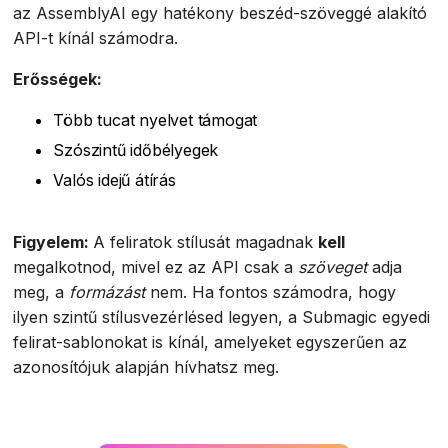
az AssemblyAI egy hatékony beszéd-szöveggé alakító
API-t kínál számodra.
Erősségek:
Több tucat nyelvet támogat
Szószintű időbélyegek
Valós idejű átírás
Figyelem:
A feliratok stílusát magadnak
kell
megalkotnod, mivel ez az API csak a
szöveget
adja
meg, a
formázást
nem. Ha fontos számodra, hogy
ilyen szintű stílusvezérlésed legyen, a Submagic egyedi
felirat-sablonokat is kínál, amelyeket egyszerűen az
azonosítójuk alapján hívhatsz meg.