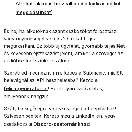
API-kat, akkor is használhatod
a kódírás nélküli
megoldásunkat
)
És hé, ha alkotóknak szánt eszközöket fejlesztesz,
vagy ügynökséget vezetsz? Órákat fogsz
megtakarítani. Ez több új ügyfelet, gyorsabb teljesítést
és kevesebb éjszakázást jelent, amikor a szöveget az
audióhoz kell szinkronizálnod.
Szeretnéd megnézni, mire képes a Submagic, mielőtt
belevágnál az API használatába? Kezdd a
feliratgenerátorral
! Pont olyan varázslatos,
amilyennek hangzik.
Szólj, ha segítségre van szükséged a beépítéshez!
Szívesen segítek. Keress meg a LinkedIn-en, vagy
csatlakozz
a Discord-csatornánkhoz
!