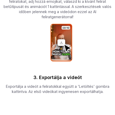
feliratokat, adj hozzá emojikat, válaszd ki a kívánt felirat
betűtípusát és animációt 1 kattintással. A szerkesztések valós
időben jelennek meg a videódon ezzel az AI
feliratgenerátorral!
3. Exportálja a videót
Exportálja a videót a feliratokkal együtt a 'Letöltés' gombra
kattintva. Az első videókat ingyenesen exportálhatja.