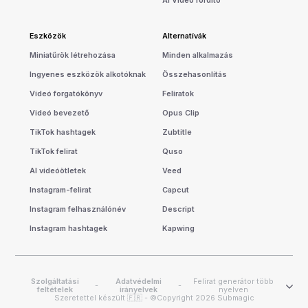
AI Video fordító
Eszközök
Alternatívák
Miniatűrök létrehozása
Minden alkalmazás
Ingyenes eszközök alkotóknak
Összehasonlítás
Videó forgatókönyv
Feliratok
Videó bevezető
Opus Clip
TikTok hashtagek
Zubtitle
TikTok felirat
Quso
AI videóötletek
Veed
Instagram-felirat
Capcut
Instagram felhasználónév
Descript
Instagram hashtagek
Kapwing
Szolgáltatási
Adatvédelmi
Felirat generátor több
-
-
feltételek
irányelvek
nyelven
Szeretettel készült 🇫🇷 - ©Copyright 2026 Submagic