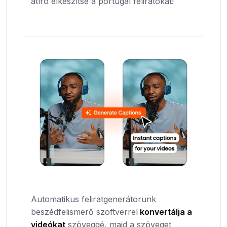
átíró elkészítse a portugál feliratokat!
Automatikus feliratgenerátorunk
beszédfelismerő szoftverrel
konvertálja a
videókat
szöveggé, majd a szöveget