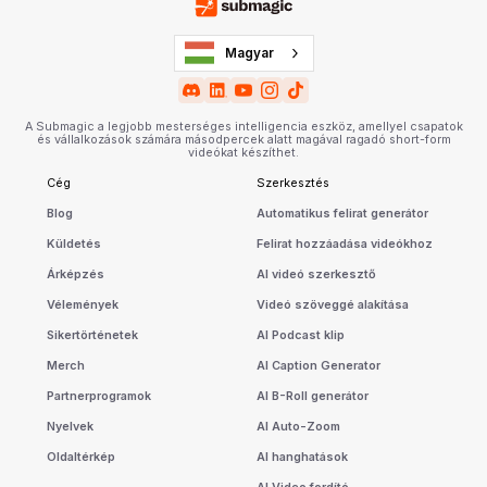
Magyar
A Submagic a legjobb mesterséges intelligencia eszköz, amellyel csapatok
és vállalkozások számára másodpercek alatt magával ragadó short-form
videókat készíthet.
Cég
Szerkesztés
Blog
Automatikus felirat generátor
Küldetés
Felirat hozzáadása videókhoz
Árképzés
AI videó szerkesztő
Vélemények
Videó szöveggé alakítása
Sikertörténetek
AI Podcast klip
Merch
AI Caption Generator
Partnerprogramok
AI B-Roll generátor
Nyelvek
AI Auto-Zoom
Oldaltérkép
AI hanghatások