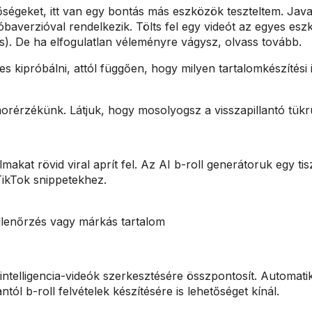
őségeket, itt van egy bontás más eszközök teszteltem. Jav
óbaverzióval rendelkezik. Tölts fel egy videót az egyes es
ás). De ha elfogulatlan véleményre vágysz, olvass tovább.
 kipróbálni, attól függően, hogy milyen tartalomkészítési 
orérzékünk. Látjuk, hogy mosolyogsz a visszapillantó tük
akat rövid viral aprít fel. Az AI b-roll generátoruk egy ti
TikTok snippetekhez.
ellenőrzés vagy márkás tartalom
ntelligencia-videók szerkesztésére összpontosít. Automat
ntól b-roll felvételek készítésére is lehetőséget kínál.