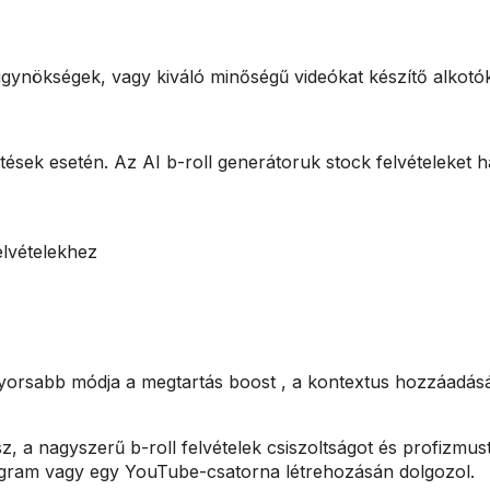
ügynökségek, vagy kiváló minőségű videókat készítő alkot
sek esetén. Az AI b-roll generátoruk stock felvételeket h
elvételekhez
gyorsabb módja a megtartás boost , a kontextus hozzáadás
z, a nagyszerű b-roll felvételek csiszoltságot és profizmus
agram vagy egy YouTube-csatorna létrehozásán dolgozol.