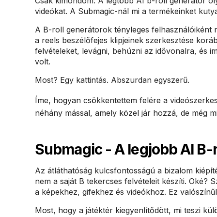
Csak kimondom: A legtöbb AI b-roll generátor oly
videókat. A Submagic-nál mi a termékeinket kutyak
A B-roll generátorok tényleges felhasználóiként 
a reels beszélőfejes klipjeinek szerkesztése koráb
felvételeket, levágni, behúzni az idővonalra, és 
volt.
Most? Egy kattintás. Abszurdan egyszerű.
Íme, hogyan csökkentettem felére a videószerke
néhány mással, amely közel jár hozzá, de még min
Submagic - A legjobb AI B-r
Az átláthatóság kulcsfontosságú a bizalom kiépít
nem a saját B tekercses felvételeit készíti. Oké? 
a képekhez, gifekhez és videókhoz. Ez valószínűl
Most, hogy a játéktér kiegyenlítődött, mi teszi 