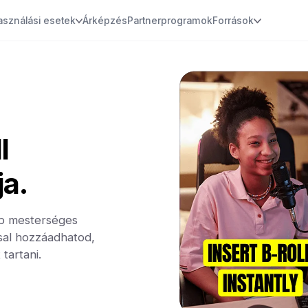
asználási esetek
Árképzés
Partnerprogramok
Források
l
ja.
obb mesterséges
ssal hozzáadhatod,
tartani.