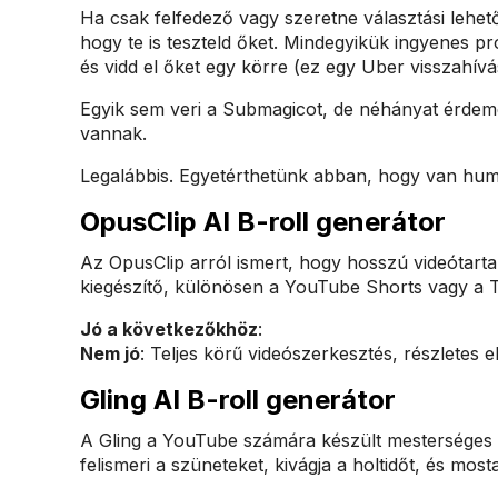
Ha csak felfedező vagy szeretne választási lehet
hogy te is teszteld őket. Mindegyikük ingyenes pr
és vidd el őket egy körre (ez egy Uber visszahív
Egyik sem veri a Submagicot, de néhányat érdemes
vannak.
Legalábbis. Egyetérthetünk abban, hogy van hum
OpusClip AI B-roll generátor
Az OpusClip arról ismert, hogy hosszú videótartalm
kiegészítő, különösen a YouTube Shorts vagy a 
Jó a következőkhöz
:
Nem jó
: Teljes körű videószerkesztés, részletes 
Gling AI B-roll generátor
A Gling a YouTube számára készült mesterséges i
felismeri a szüneteket, kivágja a holtidőt, és mosta