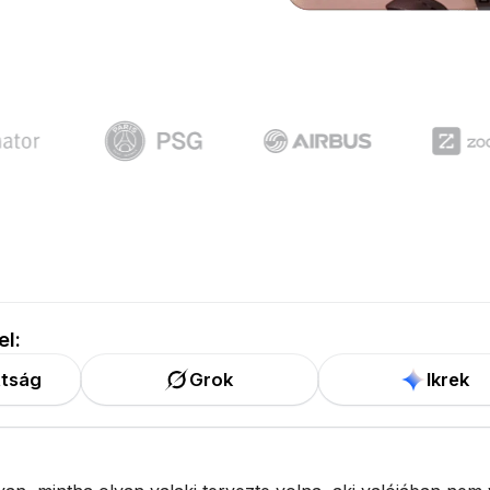
el:
tság
Grok
Ikrek