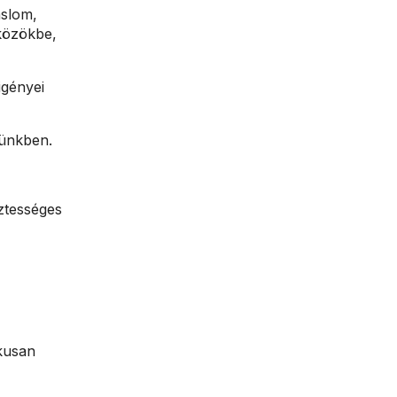
aslom,
zközökbe,
igényei
rünkben.
sztességes
ikusan