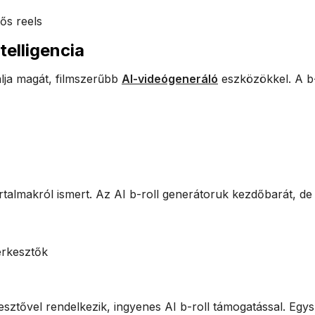
ős reels
telligencia
álja magát, filmszerűbb
AI-videógeneráló
eszközökkel. A b-
rtalmakról ismert. Az AI b-roll generátoruk kezdőbarát, de
erkesztők
tővel rendelkezik, ingyenes AI b-roll támogatással. Egys