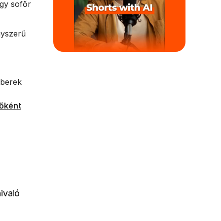
gy sofőr
gyszerű
mberek
tőként
ivaló