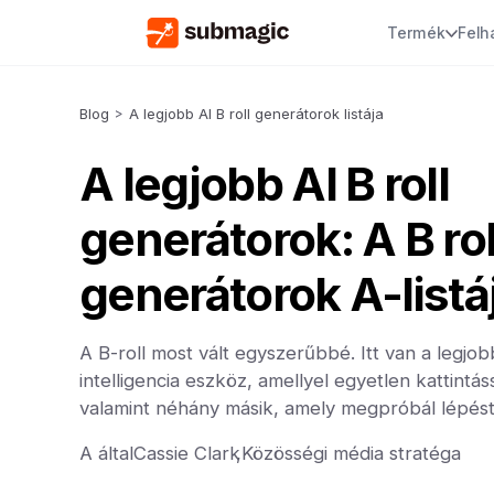
Termék
Felh
Blog
>
A legjobb AI B roll generátorok listája
A legjobb AI B roll
generátorok: A B rol
generátorok A-listá
A B-roll most vált egyszerűbbé. Itt van a legj
intelligencia eszköz, amellyel egyetlen kattintá
valamint néhány másik, amely megpróbál lépést 
A által
Cassie Clark
,
Közösségi média stratéga