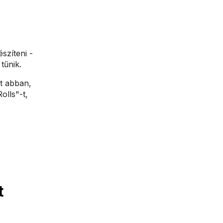
szíteni -
tűnik.
nt abban,
olls"-t,
t