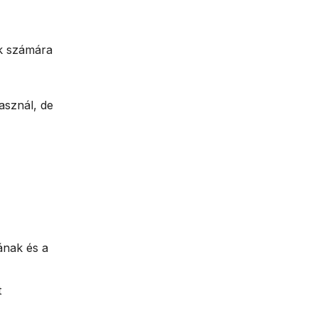
ók számára
asznál, de
ának és a
t