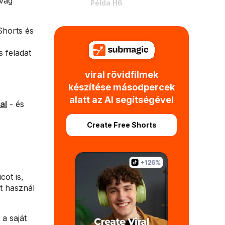
 vág
Példa H6
Shorts és
s feladat
viral rövidfilmek
készítése másodpercek
alatt az AI segítségével
al
- és
Create Free Shorts
cot is,
et használ
a saját