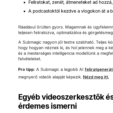
Feliratokat, zenét, átmeneteket ad hozzá, 
A podcastoktól kezdve a vlogokon át a be
Ráadásul őrülten gyors. Magamnak és ügyfeleimnek
teljesen feliratozva, optimalizálva és görgetésmeg
A Submagic nagyon jól testre szabható. Teljes kör
hogy hogyan néznek ki, és hol jelennek meg a ké
és a mesterséges intelligencia modellünk a megfel
felvételeket.
Pro tipp
: A Submagic a legjobb AI
feliratgenerát
megnyerő videók alapját képezik.
Nézd meg itt.
Egyéb videoszerkesztők és 
érdemes ismerni