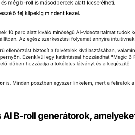
és még b-roll is másodpercek alatt kicserélheti.
szélő fej klipekig mindent kezel.
 10 perc alatt kiváló minőségű AI-videótartalmat tudok ké
állítóan. Az egész szerkesztési folyamat annyira intuitívnak 
ű ellenőrzést biztosít a felvételek kiválasztásában, valami
pernyőn. Ezenkívül egy kattintással hozzáadhat "Magic B R
elő időben hozzáadja a tökéletes látványt és a kiegészítő
or
is. Minden posztban egyszer linkelem, mert a feliratok a
AI B-roll generátorok, amelyeke