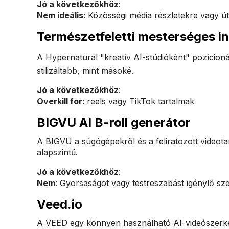
Jó a következőkhöz
:
Nem ideális
: Közösségi média részletekre vagy üt
Természetfeletti mesterséges in
A Hypernatural "kreatív AI-stúdióként" pozícion
stilizáltabb, mint másoké.
Jó a következőkhöz
:
Overkill for
: reels vagy TikTok tartalmak
BIGVU AI B-roll generátor
A BIGVU a súgógépekről és a feliratozott videota
alapszintű.
Jó a következőkhöz
:
Nem
: Gyorsaságot vagy testreszabást igénylő sz
Veed.io
A VEED egy könnyen használható AI-videószerkesz