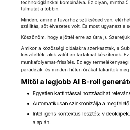
technológiánkkal kombinálva. Ez olyan, mintha 5
túlmutat a többin.
Minden, amire a fuvarhoz szükséged van, elérhet
szállítás, sőt élvezetes volt. És most ugyanazt a 
Köszönöm, hogy eljöttél erre az útra ;). Szeretjü
Amikor a közösségi oldalakra szerkesztek, a Su
készítették, akik valóban tartalmat készítenek. Ez
munkafolyamat-frissítés. Ez egy termelékenység
parádézik, és minden héten órákat takarítok meg 
Mitől a legjobb AI B-roll generá
Egyetlen kattintással hozzáadhat releváns,
Automatikusan szinkronizálja a megfelelő
Intelligens kontextusillesztés: videokli
alapján.