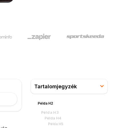
Tartalomjegyzék
Példa H2
Példa H3
Példa H4
Példa H5