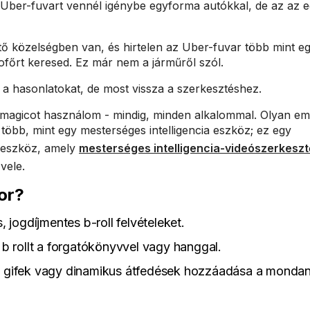
 Uber-fuvart vennél igénybe egyforma autókkal, de az az e
ő közelségben van, és hirtelen az Uber-fuvar több mint e
sofőrt keresed. Ez már nem a járműről szól.
k a hasonlatokat, de most vissza a szerkesztéshez.
bmagicot használom - mindig, minden alkalommal. Olyan e
 több, mint egy mesterséges intelligencia eszköz; ez egy
i eszköz, amely
mesterséges intelligencia-videószerkesz
vele.
tor?
 jogdíjmentes b-roll felvételeket.
 b rollt a forgatókönyvvel vagy hanggal.
pek, gifek vagy dinamikus átfedések hozzáadása a mondan