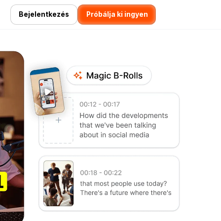
Bejelentkezés
Próbálja ki ingyen