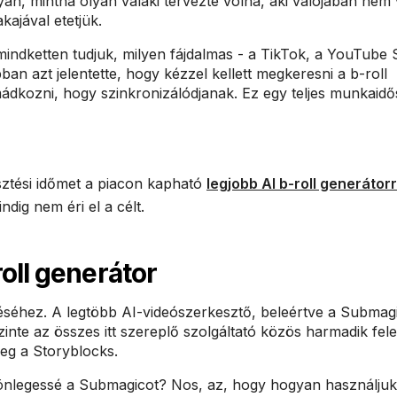
an, mintha olyan valaki tervezte volna, aki valójában nem
ajával etetjük.
mindketten tudjuk, milyen fájdalmas - a TikTok, a YouTube 
ban azt jelentette, hogy kézzel kellett megkeresni a b-roll
imádkozni, hogy szinkronizálódjanak. Ez egy teljes munkaidő
sztési időmet a piacon kapható
legjobb AI b-roll generátorr
dig nem éri el a célt.
oll generátor
éséhez. A legtöbb AI-videószerkesztő, beleértve a Submagi
Szinte az összes itt szereplő szolgáltató közös harmadik fel
eg a Storyblocks.
különlegessé a Submagicot? Nos, az, hogy hogyan használjuk 