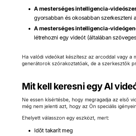
A mesterséges intelligencia-videósze
gyorsabban és okosabban szerkeszteni a
A mesterséges intelligencia-videógen
létrehozni egy videót (általában szöveges
Ha valódi videókat készítesz az arcoddal vagy a
generátorok szórakoztatóak, de a szerkesztők pr
Mit kell keresni egy AI vid
Ne essen kísértésbe, hogy megragadja az első vid
még nem jelenti azt, hogy az Ön speciális igénye
Ehelyett válasszon egy eszközt, mert:
Időt takarít meg