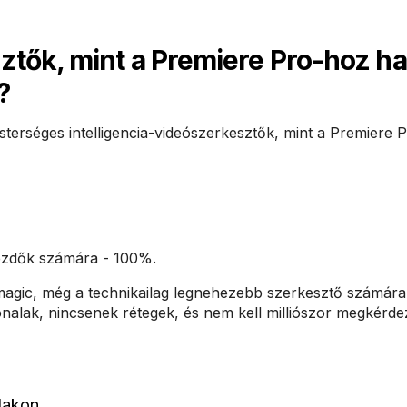
ztők, mint a Premiere Pro-hoz h
?
terséges intelligencia-videószerkesztők, mint a Premiere 
kezdők számára - 100%.
agic, még a technikailag legnehezebb szerkesztő számára 
onalak, nincsenek rétegek, és nem kell milliószor megkérd
lakon