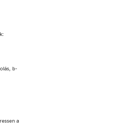
k:
olás, b-
eressen a