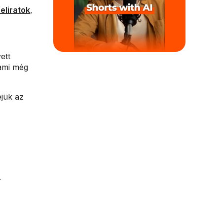
feliratok
,
ett
 ami még
ejük az
.