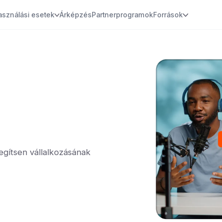
asználási esetek
Árképzés
Partnerprogramok
Források
egítsen vállalkozásának