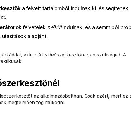
rkesztők
a felvett tartalomból indulnak ki, és segítenek
zt.
erátorok
felvételek
nélkül
indulnak, és a semmiből pró
 utasítások alapján).
 márkáddal, akkor AI-videószerkesztőre van szükséged. A
aktikusak.
eószerkesztőnél
eószerkesztőt az alkalmazásboltban. Csak azért, mert ez a
inek megfelelően fog működni.