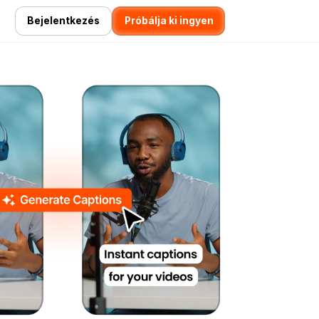
Bejelentkezés
Próbálja ki ingyen