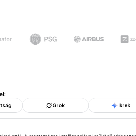
el:
tság
Grok
Ikrek