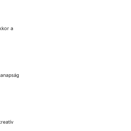
kkor a
manapság
reatív