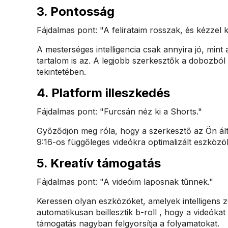
3.
Pontosság
Fájdalmas pont: "A felirataim rosszak, és kézzel k
A mesterséges intelligencia csak annyira jó, min
tartalom is az. A legjobb szerkesztők a dobozból
tekintetében.
4.
Platform illeszkedés
Fájdalmas pont: "Furcsán néz ki a Shorts."
Győződjön meg róla, hogy a szerkesztő az Ön ált
9:16-os függőleges videókra optimalizált eszköz
5.
Kreatív támogatás
Fájdalmas pont: "A videóim laposnak tűnnek."
Keressen olyan eszközöket, amelyek intelligens
automatikusan beillesztik b-roll , hogy a videók
támogatás nagyban felgyorsítja a folyamatokat.