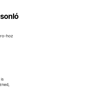
asonló
Pro-hoz
is
ezned,