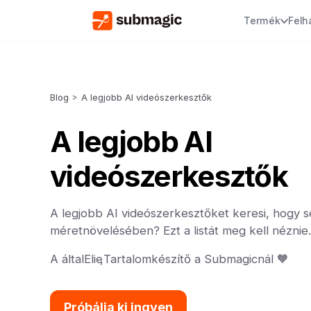
Termék
Felh
Blog
>
A legjobb AI videószerkesztők
A legjobb AI
videószerkesztők
A legjobb AI videószerkesztőket keresi, hogy s
méretnövelésében? Ezt a listát meg kell néznie.
A által
Elie
,
Tartalomkészítő a Submagicnál 🧡
Próbálja ki ingyen