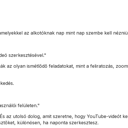
, amelyekkel az alkotóknak nap mint nap szembe kell nézniü
ideó szerkesztésével."
k az olyan ismétlődő feladatokat, mint a feliratozás, zoom
kedés.
sználói felületen."
És az utolsó dolog, amit szeretne, hogy YouTube-videót k
esztőket, különösen, ha naponta szerkesztesz.