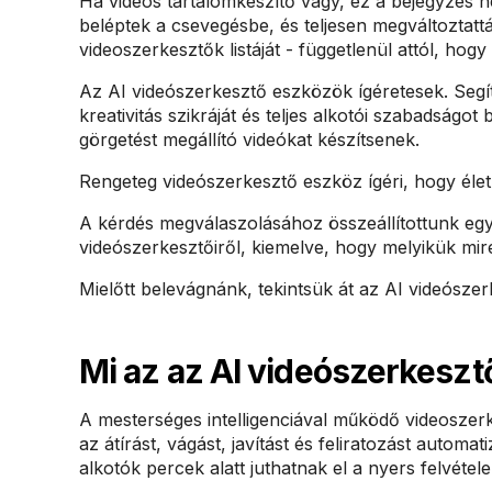
Ha videós tartalomkészítő vagy, ez a bejegyzés n
beléptek a csevegésbe, és teljesen megváltoztattá
videoszerkesztők listáját - függetlenül attól, hogy
Az AI videószerkesztő eszközök ígéretesek. Segí
kreativitás szikráját és teljes alkotói szabadságo
görgetést megállító videókat készítsenek.
Rengeteg videószerkesztő eszköz ígéri, hogy éle
A kérdés megválaszolásához összeállítottunk egy 
videószerkesztőiről, kiemelve, hogy melyikük mir
Mielőtt belevágnánk, tekintsük át az AI videószer
Mi az az AI videószerkeszt
A mesterséges intelligenciával működő videoszerk
az átírást, vágást, javítást és feliratozást autom
alkotók percek alatt juthatnak el a nyers felvétele