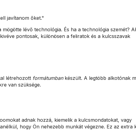
ell javítanom őket."
t a mögötte lévő technológia. És ha a technológia szemét? A
 kivéve pontosak, különösen a feliratok és a kulcsszavak
al létrehozott
formátumban
készült. A legtöbb alkotónak 
ökre van szüksége.
 zoomokat adnak hozzá, kiemelik a kulcsmondatokat, vagy
at anélkül, hogy Ön nehezebb munkát végezne. Ez az extra k