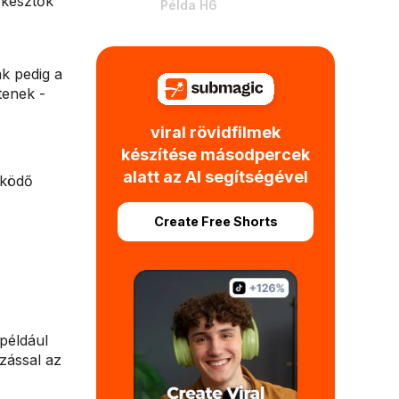
rkesztők
Példa H6
k pedig a
tenek -
viral rövidfilmek
készítése másodpercek
alatt az AI segítségével
űködő
Create Free Shorts
 például
azással az