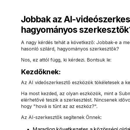
Jobbak az AI-videószerkes
hagyományos szerkesztők
A nagy kérdés tehát a következő: Jobbak-e a mes
hasonló szilárd, hagyományos szerkesztők?
Nos, ez attól függ, ki kérdezi. Bontsuk le:
Kezdőknek:
Az AI videószerkesztő eszközök tökéletesek a 
Ha most kezded, az olyan eszközök, mint a Subm
elérhetővé teszik a szerkesztést. Nincsenek időv
hogy "hová is tűnt az az eszköz?".
Az AI-szerkesztők segítenek Önnek:
Maradjon következetes a közösségi olda