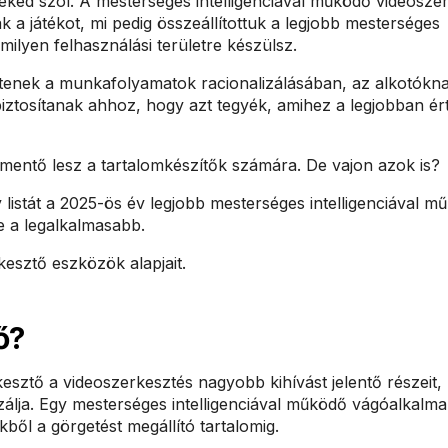
eked szól. A mesterséges intelligenciával működő videosze
k a játékot, mi pedig összeállítottuk a legjobb mesterséges
 milyen felhasználási területre készülsz.
tenek a munkafolyamatok racionalizálásában, az alkotókna
t biztosítanak ahhoz, hogy azt tegyék, amihez a legjobban ér
tmentő lesz a tartalomkészítők számára. De vajon azok is?
listát a 2025-ös év legjobb mesterséges intelligenciával m
e a legalkalmasabb.
kesztő eszközök alapjait.
ő?
esztő a videoszerkesztés nagyobb kihívást jelentő részeit,
atizálja. Egy mesterséges intelligenciával működő vágóalkalm
kből a görgetést megállító tartalomig.