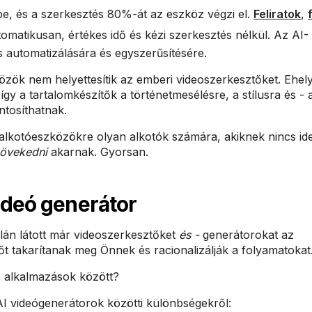
be, és a szerkesztés 80%-át az eszköz végzi el.
Feliratok
,
tomatikusan, értékes idő és kézi szerkesztés nélkül. Az AI-
s automatizálására és egyszerűsítésére.
özök nem helyettesítik az emberi videoszerkesztőket. Ehely
így a tartalomkészítők a történetmesélésre, a stílusra és -
tosíthatnak.
a-alkotóeszközökre olyan alkotók számára, akiknek nincs id
övekedni
akarnak. Gyorsan.
videó generátor
alán látott már videoszerkesztőket
és -
generátorokat az
őt takarítanak meg Önnek és racionalizálják a folyamatokat
ő alkalmazások között?
AI videógenerátorok közötti különbségekről: