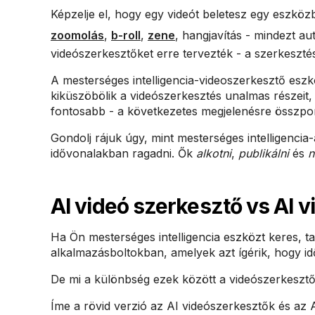
Képzelje el, hogy egy videót beletesz egy eszköz
zoomolás
,
b-roll
,
zene
, hangjavítás - mindezt au
videószerkesztőket erre tervezték - a szerkeszté
A mesterséges intelligencia-videoszerkesztő eszk
kiküszöbölik a videószerkesztés unalmas részeit, 
fontosabb - a következetes megjelenésre összpon
Gondolj rájuk úgy, mint mesterséges intelligenci
idővonalakban ragadni. Ők
alkotni
,
publikálni
és
n
AI videó szerkesztő vs AI 
Ha Ön mesterséges intelligencia eszközt keres, t
alkalmazásboltokban, amelyek azt ígérik, hogy id
De mi a különbség ezek között a videószerkeszt
Íme a rövid verzió az AI videószerkesztők és az 