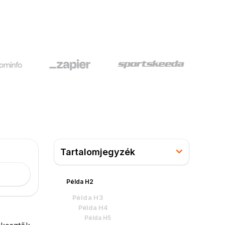
Tartalomjegyzék
Példa H2
Példa H3
Példa H4
Példa H5