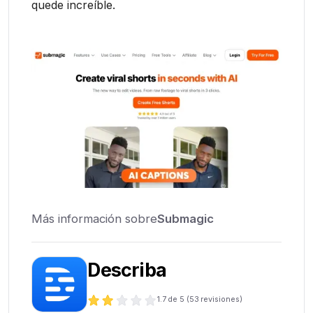
quede increíble.
Más información sobre
Submagic
Describa
1.7
de 5 (
53
revisiones)