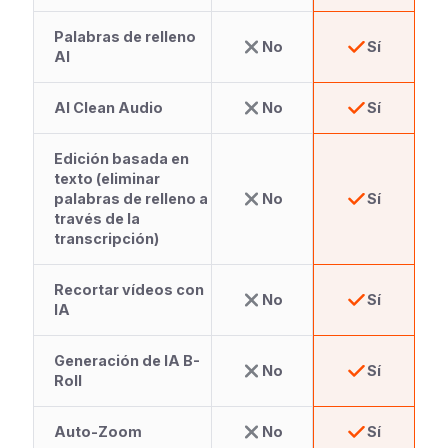
Palabras de relleno
No
Sí
AI
AI Clean Audio
No
Sí
Edición basada en
texto (eliminar
palabras de relleno a
No
Sí
través de la
transcripción)
Recortar vídeos con
No
Sí
IA
Generación de IA B-
No
Sí
Roll
Auto-Zoom
No
Sí