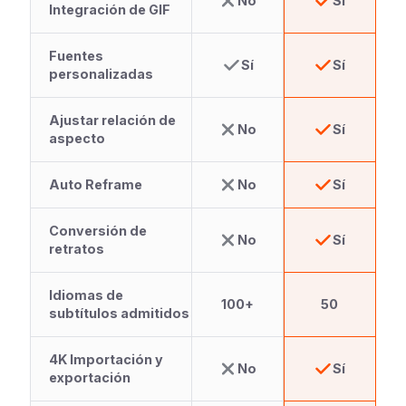
No
Sí
Integración de GIF
Fuentes
Sí
Sí
personalizadas
Ajustar relación de
No
Sí
aspecto
Auto Reframe
No
Sí
Conversión de
No
Sí
retratos
Idiomas de
100+
50
subtítulos admitidos
4K Importación y
No
Sí
exportación