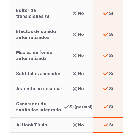
Editor de
No
Sí
transiciones AI
Efectos de sonido
No
Sí
automatizados
Música de fondo
No
Sí
automatizada
Subtítulos animados
No
Sí
Aspecto profesional
No
Sí
Generador de
Sí (parcial)
Sí
subtítulos integrado
AI Hook Título
No
Sí