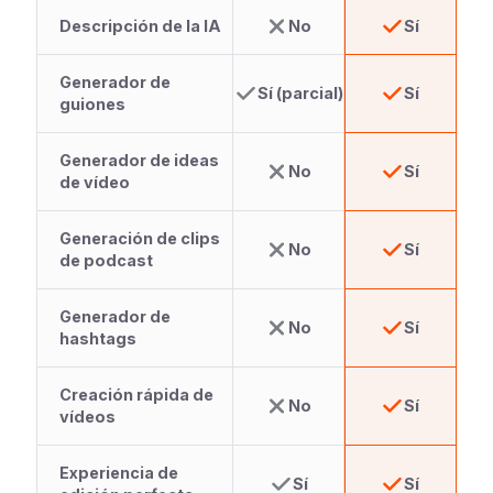
Descripción de la IA
No
Sí
Generador de
Sí (parcial)
Sí
guiones
Generador de ideas
No
Sí
de vídeo
Generación de clips
No
Sí
de podcast
Generador de
No
Sí
hashtags
Creación rápida de
No
Sí
vídeos
Experiencia de
Sí
Sí