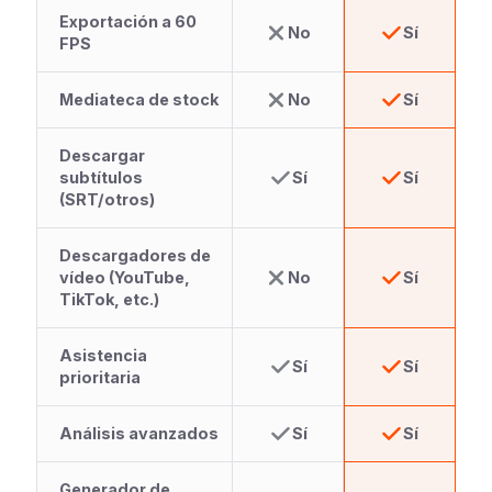
Exportación a 60
No
Sí
FPS
Mediateca de stock
No
Sí
Descargar
subtítulos
Sí
Sí
(SRT/otros)
Descargadores de
vídeo (YouTube,
No
Sí
TikTok, etc.)
Asistencia
Sí
Sí
prioritaria
Análisis avanzados
Sí
Sí
Generador de