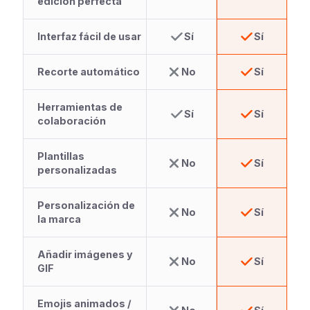
edición perfecta
Interfaz fácil de usar
Sí
Sí
Recorte automático
No
Sí
Herramientas de
Sí
Sí
colaboración
Plantillas
No
Sí
personalizadas
Personalización de
No
Sí
la marca
Añadir imágenes y
No
Sí
GIF
Emojis animados /