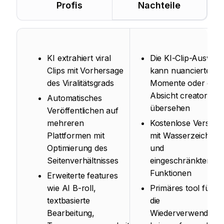
Profis
Nachteile
KI extrahiert viral
Die KI-Clip-Auswah
Clips mit Vorhersage
kann nuancierte
des Viralitätsgrads
Momente oder die
Absicht creator
Automatisches
übersehen
Veröffentlichen auf
mehreren
Kostenlose Version
Plattformen mit
mit Wasserzeichen
Optimierung des
und
Seitenverhältnisses
eingeschränkten
Funktionen
Erweiterte features
wie AI B-roll,
Primäres tool für
textbasierte
die
Bearbeitung,
Wiederverwendung