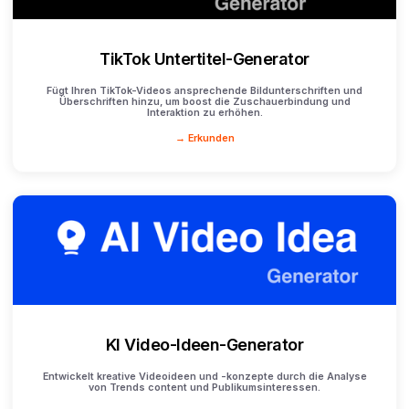
TikTok Untertitel-Generator
Fügt Ihren TikTok-Videos ansprechende Bildunterschriften und
Überschriften hinzu, um boost die Zuschauerbindung und
Interaktion zu erhöhen.
→ Erkunden
KI Video-Ideen-Generator
Entwickelt kreative Videoideen und -konzepte durch die Analyse
von Trends content und Publikumsinteressen.