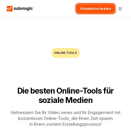
Kostenlos testen
ONLINE-TOOLS
Die besten Online-Tools für
soziale Medien
Verbessern Sie Ihr Video views und Ihr Engagement mit
kostenlosen Online-Tools, die Ihnen Zeit sparen
in Ihrem content Erstellungsprozess!