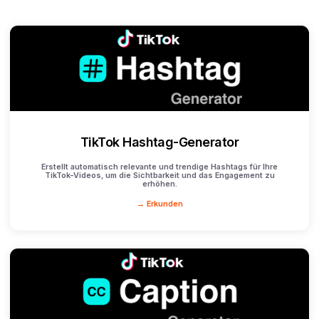
TikTok Hashtag-Generator
Erstellt automatisch relevante und trendige Hashtags für Ihre
TikTok-Videos, um die Sichtbarkeit und das Engagement zu
erhöhen.
→ Erkunden