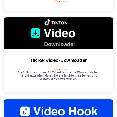
→ Erkunden
TikTok Video-Downloader
→ Erkunden
Ermöglicht es Ihnen, TikTok-Videos ohne Wasserzeichen
herunterzuladen, damit Sie sie leichter bearbeiten und
weiterverwenden können.