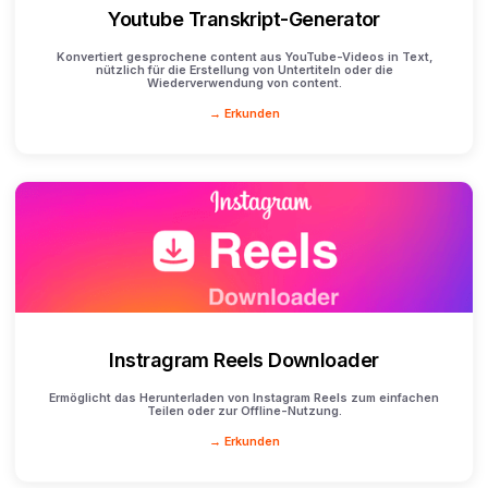
Youtube Transkript-Generator
Konvertiert gesprochene content aus YouTube-Videos in Text,
nützlich für die Erstellung von Untertiteln oder die
Wiederverwendung von content.
→ Erkunden
Instragram Reels Downloader
Ermöglicht das Herunterladen von Instagram Reels zum einfachen
Teilen oder zur Offline-Nutzung.
→ Erkunden