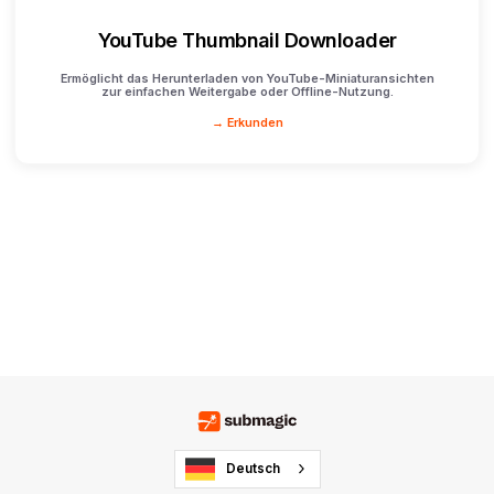
YouTube Thumbnail Downloader
Ermöglicht das Herunterladen von YouTube-Miniaturansichten
zur einfachen Weitergabe oder Offline-Nutzung.
→ Erkunden
Deutsch