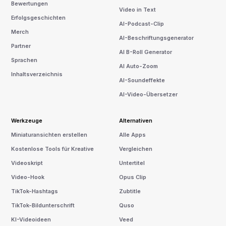
Bewertungen
Video in Text
Erfolgsgeschichten
AI-Podcast-Clip
Merch
AI-Beschriftungsgenerator
Partner
AI B-Roll Generator
Sprachen
AI Auto-Zoom
Inhaltsverzeichnis
AI-Soundeffekte
AI-Video-Übersetzer
Werkzeuge
Alternativen
Miniaturansichten erstellen
Alle Apps
Kostenlose Tools für Kreative
Vergleichen
Videoskript
Untertitel
Video-Hook
Opus Clip
TikTok-Hashtags
Zubtitle
TikTok-Bildunterschrift
Quso
KI-Videoideen
Veed