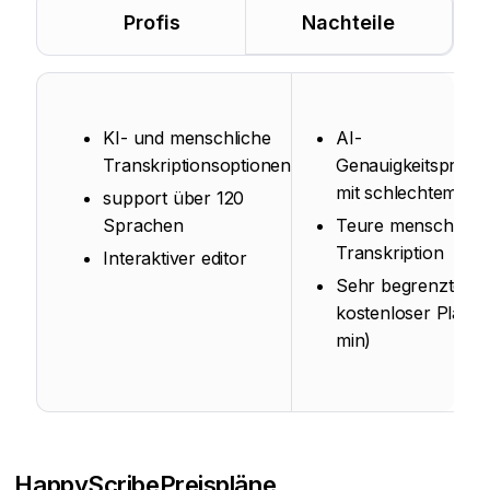
Profis
Nachteile
KI- und menschliche
AI-
Transkriptionsoptionen
Genauigkeitsprobl
mit schlechtem Au
support über 120
Sprachen
Teure menschlich
Transkription
Interaktiver editor
Sehr begrenzter
kostenloser Plan (
min)
HappyScribe
Preispläne