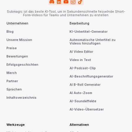
Submagic ist das beste KI-Tool, um in Sekundenschnelle fesselnde Short-
Form-Videos für Teams und Unternehmen zu erstellen.
Unternehmen
Bearbeitung
Blog
KI-Untertitel-Generator
Unsere Mission
Autmomatische Untertitel zu
Videos hinzufügen
Preise
AI Video Editor
Bewertungen
Video in Text
Erfolgsgeschichten
AI-Podcast-Clip
Merch
AI-Beschriftungsgenerator
Partner
AI B-Roll Generator
Sprachen
AI Auto-Zoom
Inhaltsverzeichnis
AI-Soundeffekte
AI-Video-Übersetzer
Werkzeuge
Alternativen