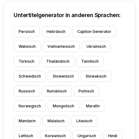
Untertitelgenerator in anderen Sprachen:
Persisch
Hebräisch
Caption Generator
Walisisch
Vietnamesisch
Ukrainisch
Türkisch
Thailändisch
Tamilisch
Schwedisch
Slowenisch
Slowakisch
Russisch
Rumänisch
Polnisch
Norwegisch
Mongolisch
Marathi
Mandarin
Malaiisch
Litauisch
Lettisch
Koreanisch
Ungarisch
Hindi