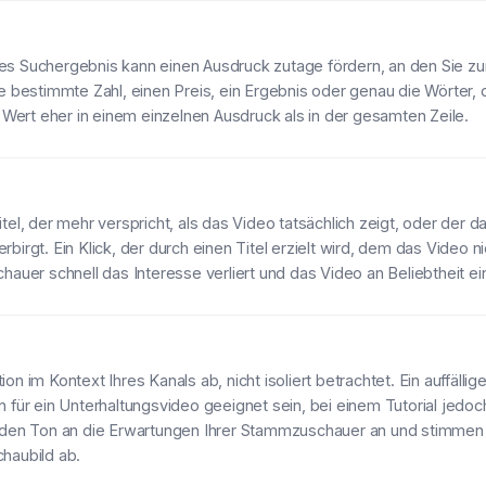
s Suchergebnis kann einen Ausdruck zutage fördern, an den Sie zun
e bestimmte Zahl, einen Preis, ein Ergebnis oder genau die Wörter, 
r Wert eher in einem einzelnen Ausdruck als in der gesamten Zeile.
tel, der mehr verspricht, als das Video tatsächlich zeigt, oder der d
irgt. Ein Klick, der durch einen Titel erzielt wird, dem das Video ni
hauer schnell das Interesse verliert und das Video an Beliebtheit ei
n im Kontext Ihres Kanals ab, nicht isoliert betrachtet. Ein auffällig
 für ein Unterhaltungsvideo geeignet sein, bei einem Tutorial jedoc
 den Ton an die Erwartungen Ihrer Stammzuschauer an und stimmen S
haubild ab.