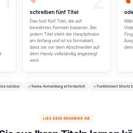
1
2
Schritt 2: Wir
Sch
schreiben fünf Titel
ode
Das tool fünf Titel, die auf
Wähl
bewährten Formeln basieren. Bei
Vide
jedem Titel steht die Hauptphrase
Fing
am Anfang und ist so formatiert,
Aus
dass sie vor dem Abschneiden auf
dein
t
dem Handy vollständig angezeigt
wird.
los nutzbar
Keine Anmeldung erforderlich
Funktioniert Shorts 
LIES DEIN ERGEBNIS AB