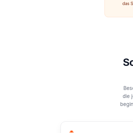
das S
So
Besc
die 
begin