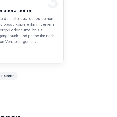
3
ritt 3: Kopieren
r überarbeiten
e den Titel aus, der zu deinem
o passt, kopiere ihn mit einem
ertipp oder nutze ihn als
gangspunkt und passe ihn nach
en Vorstellungen an.
bei Shorts