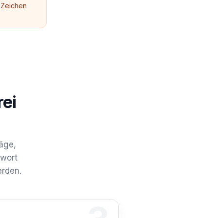
r Zeichen
rei
läge,
lwort
erden.