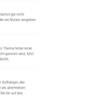
ächst gar nicht
die ein Nutzer eingeben
as Thema hinter einer
cht gerecht wird, führt
nbüßt.
er Aufhänger, der
h als übertrieben
ie ihn auf das