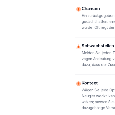
Chancen
Ein zurückgegebene
gedacht hätten: ein
würde. Oft liegt de
Schwachstellen
Melden Sie jeden Ti
vagen Andeutung verb
dazu, dass der Zusc
Kontext
Wägen Sie jede Optio
Neugier weckt, kann
wirken; passen Sie
dazugehörige Vorsc