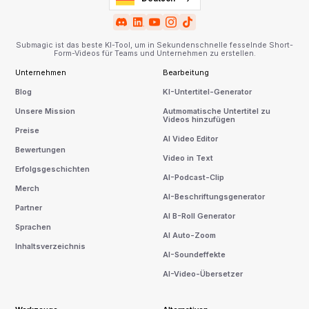
Submagic ist das beste KI-Tool, um in Sekundenschnelle fesselnde Short-
Form-Videos für Teams und Unternehmen zu erstellen.
Unternehmen
Bearbeitung
Blog
KI-Untertitel-Generator
Unsere Mission
Autmomatische Untertitel zu
Videos hinzufügen
Preise
AI Video Editor
Bewertungen
Video in Text
Erfolgsgeschichten
AI-Podcast-Clip
Merch
AI-Beschriftungsgenerator
Partner
AI B-Roll Generator
Sprachen
AI Auto-Zoom
Inhaltsverzeichnis
AI-Soundeffekte
AI-Video-Übersetzer