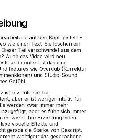
eibung
bearbeitung auf den Kopf gestellt -
eo wie einen Text. Sie löschen ein
? Dieser Teil verschwindet aus dem
en? Auch das Video wird neu
sts und content ist das eine
Und features wie Overdub (Korrektur
timmenklonen) und Studio-Sound
hes Gefühl.
z ist revolutionär für
nt, aber er ist weniger intuitiv für
. Es werden zwar immer mehr
 hinzugefügt, aber es fühlt sich immer
n an, wenn Ihre Erzählung einem
lexe visuelle Effekte und
t gerade die Stärke von Descript.
 content wichtiger: das gesprochene