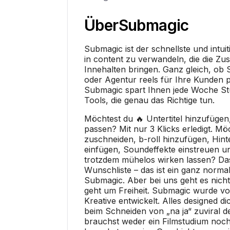
Über
Submagic
Submagic ist der schnellste und intui
in content zu verwandeln, die die Z
Innehalten bringen. Ganz gleich, ob S
oder Agentur reels für Ihre Kunden 
Submagic spart Ihnen jede Woche Stu
Tools, die genau das Richtige tun.
Möchtest du 🔥 Untertitel hinzufügen
passen? Mit nur 3 Klicks erledigt. Mö
zuschneiden, b-roll hinzufügen, Hin
einfügen, Soundeffekte einstreuen 
trotzdem mühelos wirken lassen? Das
Wunschliste – das ist ein ganz normal
Submagic. Aber bei uns geht es nich
geht um Freiheit. Submagic wurde vo
Kreative entwickelt. Alles designed d
beim Schneiden von „na ja“ zuviral d
brauchst weder ein Filmstudium noch