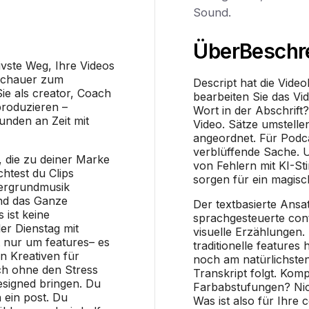
Sound.
Über
Beschr
tivste Weg, Ihre Videos
uschauer zum
Descript hat die Video
ie als creator, Coach
bearbeiten Sie das Vid
produzieren –
Wort in der Abschrift
nden an Zeit mit
Video. Sätze umstell
angeordnet. Für Podca
verblüffende Sache. 
, die zu deiner Marke
von Fehlern mit KI-S
chtest du Clips
sorgen für ein magisc
tergrundmusik
und das Ganze
Der textbasierte Ansat
 ist keine
sprachgesteuerte conte
er Dienstag mit
visuelle Erzählungen
t nur um features– es
traditionelle features
n Kreativen für
noch am natürlichste
ich ohne den Stress
Transkript folgt. Komp
esigned bringen. Du
Farbabstufungen? Nich
 ein post. Du
Was ist also für Ihre