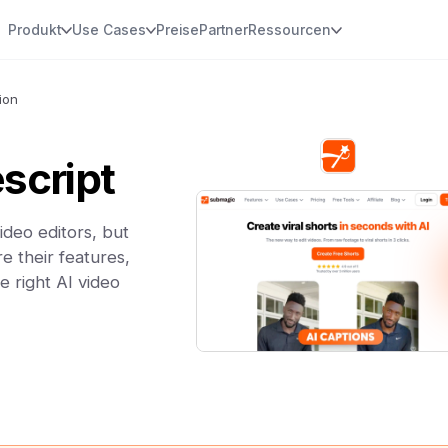
Produkt
Use Cases
Preise
Partner
Ressourcen
ion
script
deo editors, but
e their features,
e right AI video