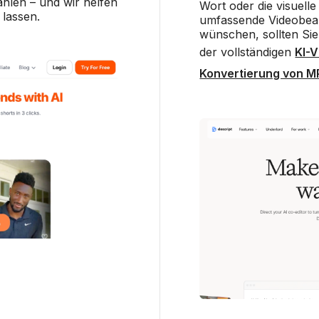
hlen – und wir helfen
Wort oder die visuell
 lassen.
umfassende Videobearb
wünschen, sollten Si
der vollständigen
KI-
Konvertierung von MP