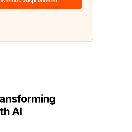
stenlos ausprobieren
ransforming
th AI