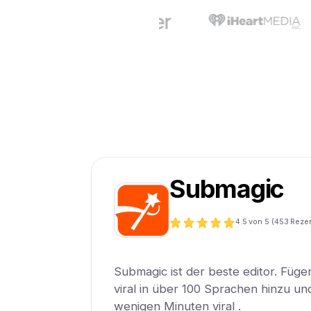
Submagic
4.5
von 5 (
453
Reze
Submagic ist der beste editor. Füge
viral in über 100 Sprachen hinzu und
wenigen Minuten viral .