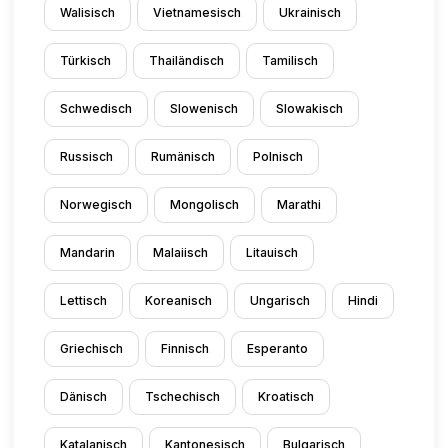
Walisisch
Vietnamesisch
Ukrainisch
Türkisch
Thailändisch
Tamilisch
Schwedisch
Slowenisch
Slowakisch
Russisch
Rumänisch
Polnisch
Norwegisch
Mongolisch
Marathi
Mandarin
Malaiisch
Litauisch
Lettisch
Koreanisch
Ungarisch
Hindi
Griechisch
Finnisch
Esperanto
Dänisch
Tschechisch
Kroatisch
Katalanisch
Kantonesisch
Bulgarisch