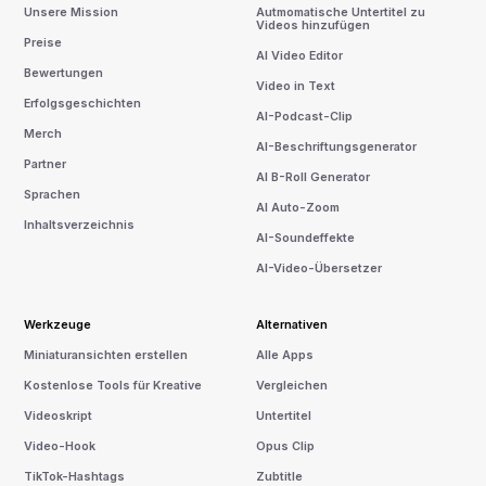
Unsere Mission
Autmomatische Untertitel zu
Videos hinzufügen
Preise
AI Video Editor
Bewertungen
Video in Text
Erfolgsgeschichten
AI-Podcast-Clip
Merch
AI-Beschriftungsgenerator
Partner
AI B-Roll Generator
Sprachen
AI Auto-Zoom
Inhaltsverzeichnis
AI-Soundeffekte
AI-Video-Übersetzer
Werkzeuge
Alternativen
Miniaturansichten erstellen
Alle Apps
Kostenlose Tools für Kreative
Vergleichen
Videoskript
Untertitel
Video-Hook
Opus Clip
TikTok-Hashtags
Zubtitle