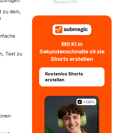
nzufügen.
Beispiel H6
t zu dem,
n
infache
Mit KI in
Sekundenschnelle virale
n, Text zu
Shorts erstellen
Kostenlos Shorts
erstellen
ionen