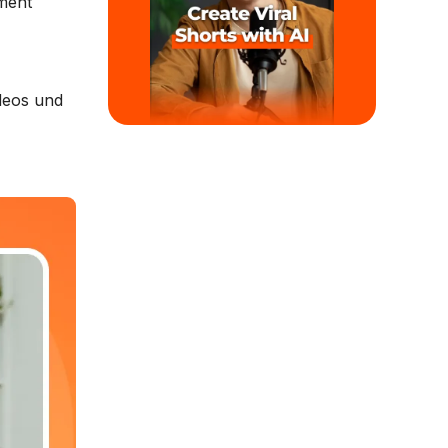
ment
ideos und