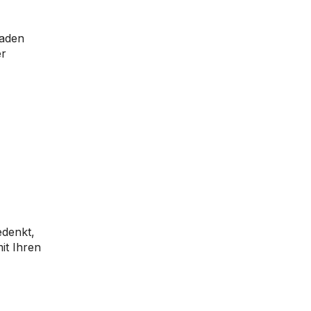
laden
er
edenkt,
it Ihren