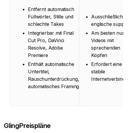
Entfernt automatisch
Füllwörter, Stille und
Ausschließlich
schlechte Takes
englische support
Integrierbar mit Final
Am besten nur für
Cut Pro, DaVinci
Videos mit
Resolve, Adobe
sprechenden
Premiere
Köpfen
Enthält automatische
Erfordert eine
Untertitel,
stabile
Rauschunterdrückung,
Internetverbindun
automatisches Framing
Gling
Preispläne