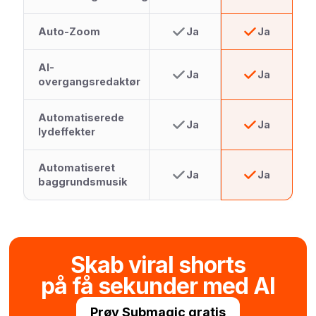
Auto-Zoom
Ja
Ja
AI-
Ja
Ja
overgangsredaktør
Automatiserede
Ja
Ja
lydeffekter
Automatiseret
Ja
Ja
baggrundsmusik
Skab viral shorts
på få sekunder med AI
Prøv Submagic gratis