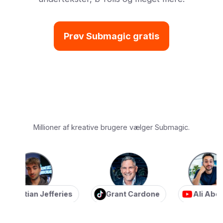
Prøv Submagic gratis
Millioner af kreative brugere vælger Submagic.
astian Jefferies
Grant Cardone
Ali Abdaal