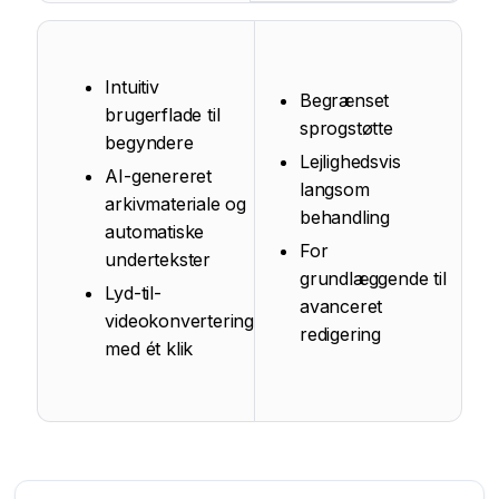
Intuitiv
Begrænset
brugerflade til
sprogstøtte
begyndere
Lejlighedsvis
AI-genereret
langsom
arkivmateriale og
behandling
automatiske
For
undertekster
grundlæggende til
Lyd-til-
avanceret
videokonvertering
redigering
med ét klik