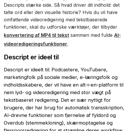
Descripts stærke side. Så hvad driver dit indhold: det
talte ord eller den visuelle historie? Hvis du vil have
omfattende videoredigering med tekstbaserede
funktioner, skal du udforske værktøjer, der tilbyder
konvertering af MP4 til tekst
sammen med fulde
AI-
videoredigeringsfunktioner
.
Descript er ideel til
Descript er ideelt til: Podcastere, YouTubere,
marketingfolk på sociale medier, e-læringsfolk og
indholdsskabere, der vil have en alt-i-en-platform til
nem lyd- og videoredigering med stor vægt på
tekstbaseret redigering. Det er især nyttigt for
brugere, der har brug for automatisk transskription,
AI-drevne funktioner som fjernelse af fyldord og
Overdub (stemmekloning), skærmoptagelse og
flersporsredigering for at strømline deres workflow