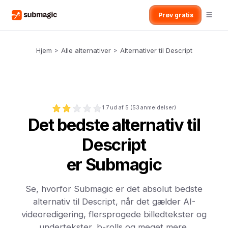
Prøv gratis
Hjem
>
Alle alternativer
>
Alternativer til Descript
1.7
ud af 5 (
53
anmeldelser)
Det bedste alternativ til
Descript
er Submagic
Se, hvorfor Submagic er det absolut bedste
alternativ til Descript, når det gælder AI-
videoredigering, flersprogede billedtekster og
undertekster, b-rolls og meget mere.