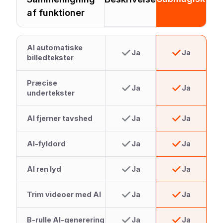
af funktioner
AI automatiske
Ja
Ja
billedtekster
Præcise
Ja
Ja
undertekster
AI fjerner tavshed
Ja
Ja
AI-fyldord
Ja
Ja
AI ren lyd
Ja
Ja
Trim videoer med AI
Ja
Ja
B-rulle AI-generering
Ja
Ja