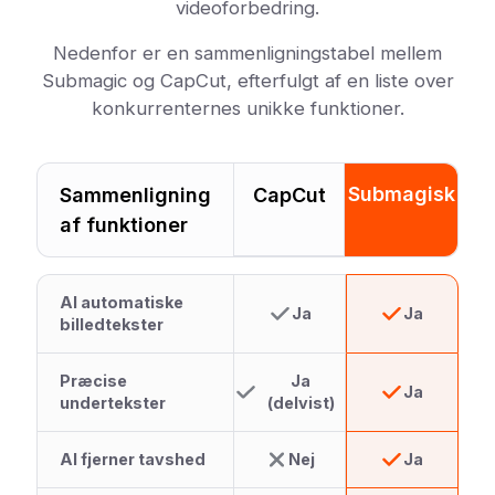
videoforbedring.
Nedenfor er en sammenligningstabel mellem
Submagic og CapCut, efterfulgt af en liste over
konkurrenternes unikke funktioner.
Submagisk
Sammenligning
CapCut
af funktioner
AI automatiske
Ja
Ja
billedtekster
Præcise
Ja
Ja
undertekster
(delvist)
AI fjerner tavshed
Nej
Ja