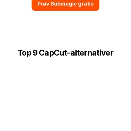
Prøv Submagic gratis
Top 9 CapCut-alternativer
Ønsker du at klippe, trimme og imponere uden
CapCut?
Lad os se på de topnominerede:
Adobe Premiere Pro:
Dyrt, men professionel