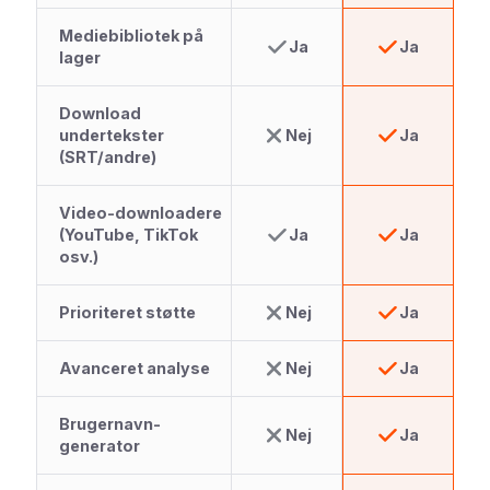
Mediebibliotek på
Ja
Ja
lager
Download
undertekster
Nej
Ja
(SRT/andre)
Video-downloadere
(YouTube, TikTok
Ja
Ja
osv.)
Prioriteret støtte
Nej
Ja
Avanceret analyse
Nej
Ja
Brugernavn-
Nej
Ja
generator