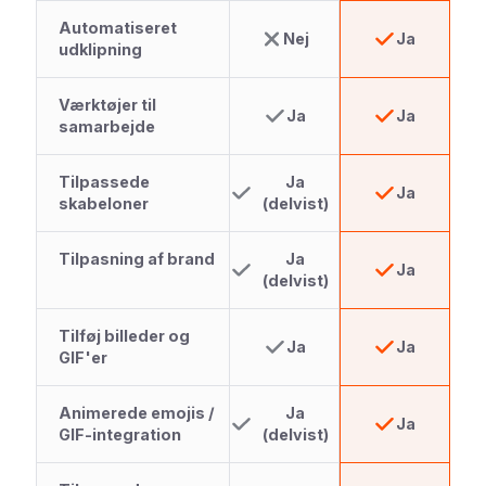
Automatiseret
Nej
Ja
udklipning
Værktøjer til
Ja
Ja
samarbejde
Tilpassede
Ja
Ja
skabeloner
(delvist)
Tilpasning af brand
Ja
Ja
(delvist)
Tilføj billeder og
Ja
Ja
GIF'er
Animerede emojis /
Ja
Ja
GIF-integration
(delvist)