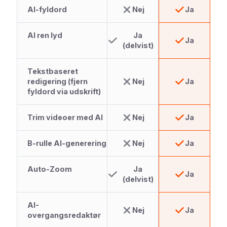
AI-fyldord
Nej
Ja
AI ren lyd
Ja
Ja
(delvist)
Tekstbaseret
redigering (fjern
Nej
Ja
fyldord via udskrift)
Trim videoer med AI
Nej
Ja
B-rulle AI-generering
Nej
Ja
Auto-Zoom
Ja
Ja
(delvist)
AI-
Nej
Ja
overgangsredaktør