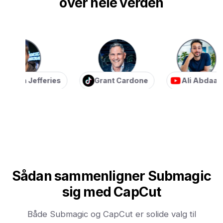
over hele verden
ian Jefferies
Grant Cardone
Ali Abdaal
Sådan sammenligner Submagic
sig med CapCut
Både Submagic og CapCut er solide valg til