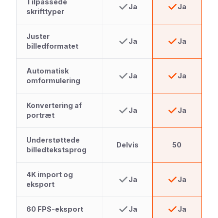
Tilpassede
Ja
Ja
skrifttyper
Juster
Ja
Ja
billedformatet
Automatisk
Ja
Ja
omformulering
Konvertering af
Ja
Ja
portræt
Understøttede
Delvis
50
billedtekstsprog
4K import og
Ja
Ja
eksport
60 FPS-eksport
Ja
Ja