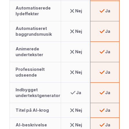
Automatiserede
Nej
Ja
lydeffekter
Automatiseret
Nej
Ja
baggrundsmusik
Animerede
Nej
Ja
undertekster
Professionelt
Nej
Ja
udseende
Indbygget
Ja
Ja
undertekstgenerator
Titel på AI-krog
Nej
Ja
AI-beskrivelse
Nej
Ja