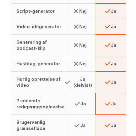
Script-generator
Nej
Ja
Video-idégenerator
Nej
Ja
Generering af
Nej
Ja
podcast-klip
Hashtag-generator
Nej
Ja
Hurtig oprettelse af
Ja
Ja
video
(delvist)
Problemfri
Ja
Ja
redigeringsoplevelse
Brugervenlig
Ja
Ja
grænseflade