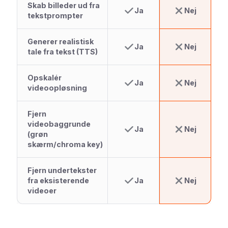
Skab billeder ud fra
Ja
Nej
tekstprompter
Generer realistisk
Ja
Nej
tale fra tekst (TTS)
Opskalér
Ja
Nej
videoopløsning
Fjern
videobaggrunde
Ja
Nej
(grøn
skærm/chroma key)
Fjern undertekster
fra eksisterende
Ja
Nej
videoer