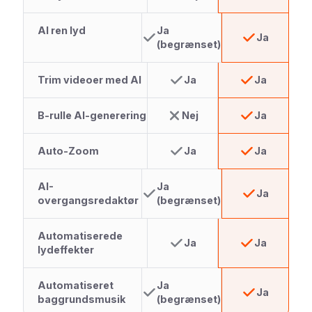
AI ren lyd
Ja
Ja
(begrænset)
Trim videoer med AI
Ja
Ja
B-rulle AI-generering
Nej
Ja
Auto-Zoom
Ja
Ja
AI-
Ja
Ja
overgangsredaktør
(begrænset)
Automatiserede
Ja
Ja
lydeffekter
Automatiseret
Ja
Ja
baggrundsmusik
(begrænset)