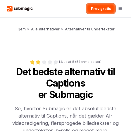
Prøv gratis
Hjem
>
Alle alternativer
>
Alternativer til undertekster
1.6
ud af 5 (
54
anmeldelser)
Det bedste alternativ til
Captions
er Submagic
Se, hvorfor Submagic er det absolut bedste
alternativ til Captions, når det gælder AI-
videoredigering, flersprogede billedtekster og
undertekster, b-rolls og meget mere.