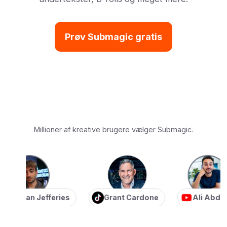
Prøv Submagic gratis
Millioner af kreative brugere vælger Submagic.
stian Jefferies
Grant Cardone
Ali Abdaal