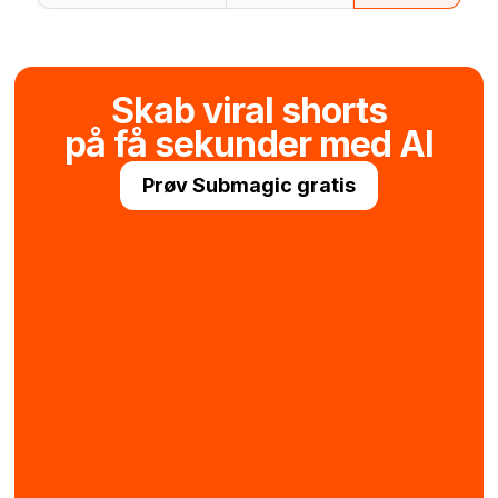
Skab viral shorts
på få sekunder med AI
Prøv Submagic gratis