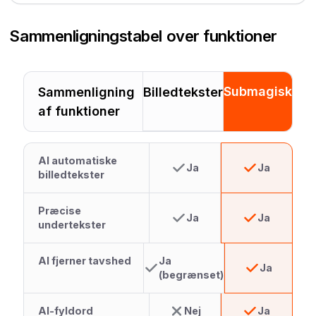
Sammenligningstabel over funktioner
Submagisk
Sammenligning
Billedtekster
af funktioner
AI automatiske
Ja
Ja
billedtekster
Præcise
Ja
Ja
undertekster
AI fjerner tavshed
Ja
Ja
(begrænset)
AI-fyldord
Nej
Ja