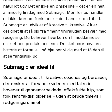
lydeffekter over det hele og stadig få det til at se helt
naturligt ud? Det er ikke en ønskeliste – det er en helt
almindelig tirsdag med Submagic. Men for os handler
det ikke kun om funktioner – det handler om frihed.
Submagic er udviklet af kreative til kreative. Alt er
designet til at få dig fra »meh« tilviraluden besvær med
redigering. Du behøver hverken en filmuddannelse
eller et postproduktionsteam. Du skal bare have en
historie at fortælle – så hjælper vi dig med at få den til
at se fantastisk ud.
Submagic er ideel til
Submagic er ideelt til kreative, coaches og bureauer,
der ønsker at forvandle videoer med talende
hoveder til gennemarbejdede, effektfulde klip, som
folk rent faktisk gider se – uden at bruge timevis i
redigeringsrummet.