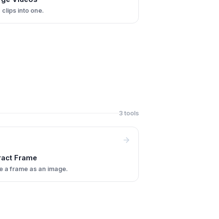
 clips into one.
3 tools
ract Frame
e a frame as an image.