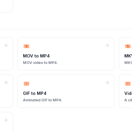
MOV to MP4
MK
MOV video to MP4.
MKV
GIF to MP4
Vid
Animated GIF to MP4.
A cl