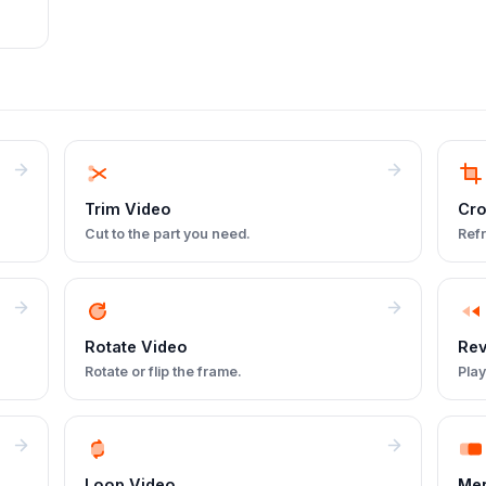
Trim Video
Cro
Cut to the part you need.
Refr
Rotate Video
Rev
Rotate or flip the frame.
Play
Loop Video
Mer