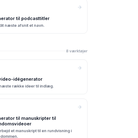
erator til podcasttitler
dit næste afsnit et navn.
8 værktøjer
video-idégenerator
næste række ideer til indlæg.
erator til manuskripter til
ndomsvideoer
bejd et manuskript til en rundvisning i
ndommen.