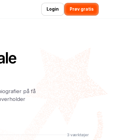
Login
Prøv gratis
ale
iografier på få
 overholder
3 værktøjer