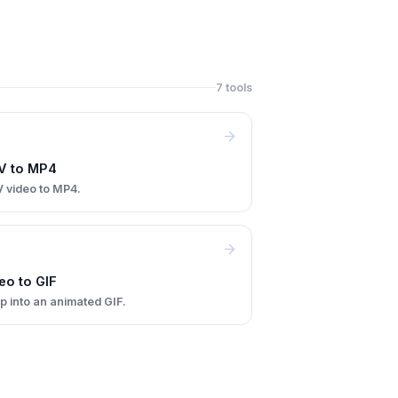
7 tools
V to MP4
 video to MP4.
eo to GIF
ip into an animated GIF.