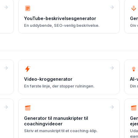
YouTube-beskrivelsesgenerator
Gen
En uddybende, SEO-venlig beskrivelse.
Giv 
Video-kroggenerator
AI-
En første linje, der stopper rulningen.
Din 
Generator til manuskripter til
Gen
coachingvideoer
eje
Skriv et manuskript til et coaching-klip.
Udar
eje