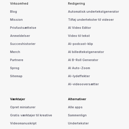
Virksomhed
Redigering
Blog
Automatisk undertekstgenerator
Mission
Tilføj undertekster til videoer
Prisfastsættelse
AI Video Editor
Anmeldelser
Video til tekst
Succeshistorier
AI-podcast-klip
Merch
AI billedtekstgenerator
Partnere
AI B-Roll Generator
Sprog
AI Auto-Zoom
Sitemap
AI-lydeffekter
AI-videooversætter
Værktøjer
Alternativer
Opret miniaturer
Alle apps
Gratis værktøjer til kreative
Sammenlign
Videomanuskript
Undertekster