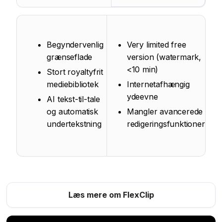
Begyndervenlig
Very limited free
grænseflade
version (watermark,
<10 min)
Stort royaltyfrit
mediebibliotek
Internetafhængig
ydeevne
AI tekst-til-tale
og automatisk
Mangler avancerede
undertekstning
redigeringsfunktioner
Læs mere om FlexClip