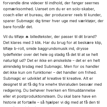
forvandle dine videoer til indhold, der fanger seernes
opmærksomhed. Uanset om du er en solo-skaber,
coach eller et bureau, der producerer reels til kunder,
sparer Submagic dig timer hver uge med værktøjer, der
bare forstår det.
Vil du tilføje 🔥 billedtekster, der passer til dit brand?
Det klares med 3 klik. Har du brug for at beskære klip,
tilføje b-roll, smide baggrundsmusik ind, drysse
lydeffekter over det hele og stadig få det til at se helt
naturligt ud? Det er ikke en ønskeliste – det er en helt
almindelig tirsdag med Submagic. Men for os handler
det ikke kun om funktioner – det handler om frihed.
Submagic er udviklet af kreative til kreative. Alt er
designet til at få dig fra »meh« tilviraluden besvær med
redigering. Du behøver hverken en filmuddannelse
eller et postproduktionsteam. Du skal bare have en
historie at fortælle – så hjælper vi dig med at få den til