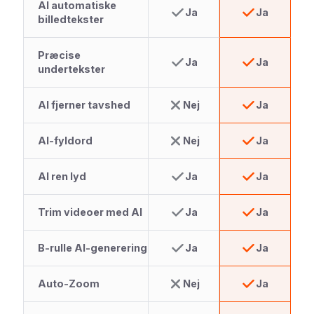
AI automatiske
Ja
Ja
billedtekster
Præcise
Ja
Ja
undertekster
AI fjerner tavshed
Nej
Ja
AI-fyldord
Nej
Ja
AI ren lyd
Ja
Ja
Trim videoer med AI
Ja
Ja
B-rulle AI-generering
Ja
Ja
Auto-Zoom
Nej
Ja