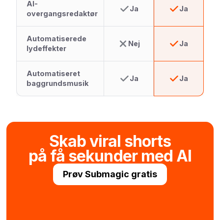
AI-
Ja
Ja
overgangsredaktør
Automatiserede
Nej
Ja
lydeffekter
Automatiseret
Ja
Ja
baggrundsmusik
Skab viral shorts
på få sekunder med AI
Prøv Submagic gratis