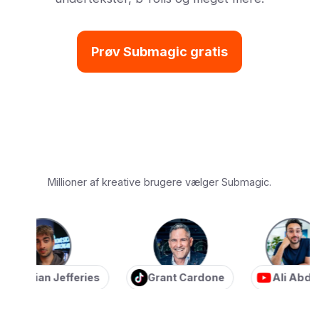
Prøv Submagic gratis
Millioner af kreative brugere vælger Submagic.
stian Jefferies
Grant Cardone
Ali Abdaal