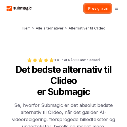
Prøv gratis
Hjem
>
Alle alternativer
>
Alternativer til Clideo
4.8
ud af 5 (
7936
anmeldelser)
Det bedste alternativ til
Clideo
er Submagic
Se, hvorfor Submagic er det absolut bedste
alternativ til Clideo, når det gælder AI-
videoredigering, flersprogede billedtekster og
undertekster, b-rolls og meget mere.