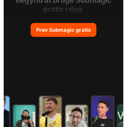
Begynd at bruge Submagic
gratis i dag.
Prøv Submagic gratis