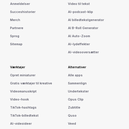
Anmeldelser
Video til tekst
Succeshistorier
AI-podcast-klip
Merch
AI billedtekstgenerator
Partnere
AI B-Roll Generator
Sprog
AI Auto-Zoom
Sitemap
AI-lydeffekter
AI-videooversætter
Værktøjer
Alternativer
Opret miniaturer
Alle apps
Gratis værktøjer til kreative
Sammenlign
Videomanuskript
Undertekster
Video-hook
Opus Clip
TikTok-hashtags
Zubtitle
TikTok-billedtekst
Quso
AI-videoideer
Veed