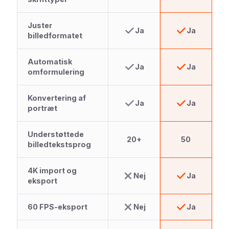
Juster
Ja
Ja
billedformatet
Automatisk
Ja
Ja
omformulering
Konvertering af
Ja
Ja
portræt
Understøttede
20+
50
billedtekstsprog
4K import og
Nej
Ja
eksport
60 FPS-eksport
Nej
Ja