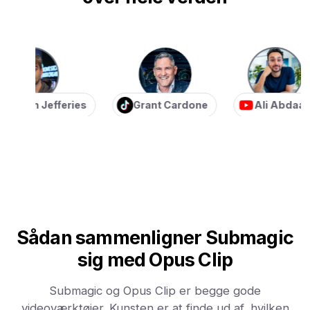
ian Jefferies
Grant Cardone
Ali Abdaal
Sådan sammenligner Submagic
sig med Opus Clip
Submagic og Opus Clip er begge gode
videoværktøjer. Kunsten er at finde ud af, hvilken