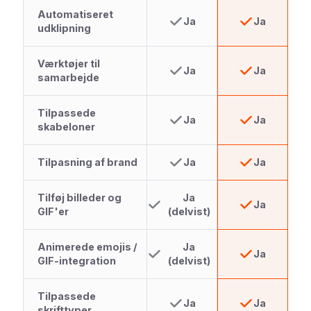
Automatiseret
Ja
Ja
udklipning
Værktøjer til
Ja
Ja
samarbejde
Tilpassede
Ja
Ja
skabeloner
Tilpasning af brand
Ja
Ja
Tilføj billeder og
Ja
Ja
GIF'er
(delvist)
Animerede emojis /
Ja
Ja
GIF-integration
(delvist)
Tilpassede
Ja
Ja
skrifttyper