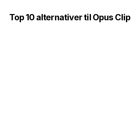
Top 10 alternativer til Opus Clip
Leder du efter de bedste alternativer til Opus Clip?
Vi har indsnævret de 10 bedste valg:
2short.ai:
Omdanner lange videoer til
engagerende kortfilm, praktisk til sociale medier.
Riverside
: Optager podcasts og videoer i
studiekvalitet på afstand med separate spor til
nem redigering.
Splasheo
: Tilføjer professionelle billedtekster til
dine videoer. Øger også tilgængeligheden og
engagementet.