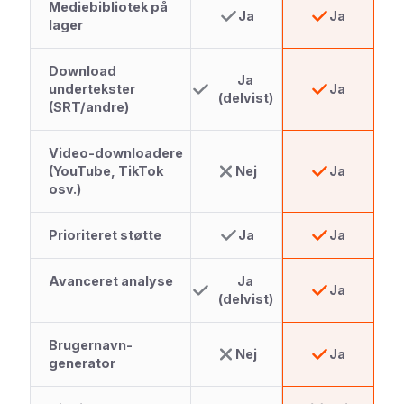
Mediebibliotek på
Ja
Ja
lager
Download
Ja
undertekster
Ja
(delvist)
(SRT/andre)
Video-downloadere
(YouTube, TikTok
Nej
Ja
osv.)
Prioriteret støtte
Ja
Ja
Avanceret analyse
Ja
Ja
(delvist)
Brugernavn-
Nej
Ja
generator