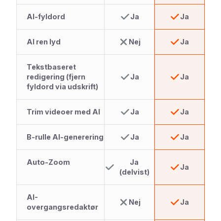
AI-fyldord
Ja
Ja
AI ren lyd
Nej
Ja
Tekstbaseret
redigering (fjern
Ja
Ja
fyldord via udskrift)
Trim videoer med AI
Ja
Ja
B-rulle AI-generering
Ja
Ja
Auto-Zoom
Ja
Ja
(delvist)
AI-
Nej
Ja
overgangsredaktør