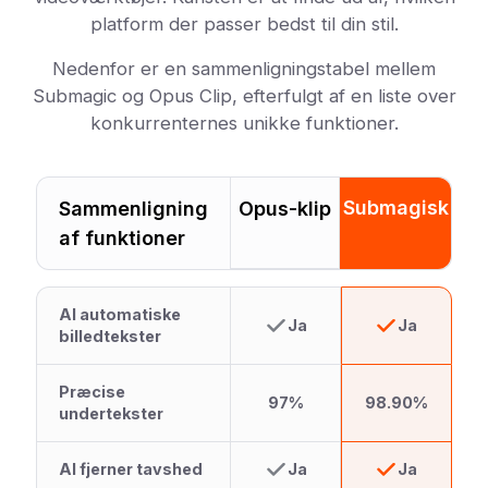
platform der passer bedst til din stil.
Nedenfor er en sammenligningstabel mellem
Submagic og Opus Clip, efterfulgt af en liste over
konkurrenternes unikke funktioner.
Submagisk
Sammenligning
Opus-klip
af funktioner
AI automatiske
Ja
Ja
billedtekster
Præcise
97%
98.90%
undertekster
AI fjerner tavshed
Ja
Ja