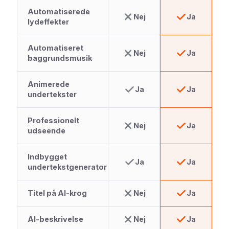
Automatiserede
Nej
Ja
lydeffekter
Automatiseret
Nej
Ja
baggrundsmusik
Animerede
Ja
Ja
undertekster
Professionelt
Nej
Ja
udseende
Indbygget
Ja
Ja
undertekstgenerator
Titel på AI-krog
Nej
Ja
AI-beskrivelse
Nej
Ja