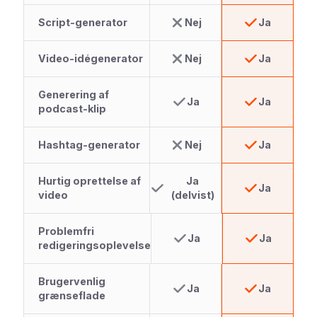
Script-generator
Nej
Ja
Video-idégenerator
Nej
Ja
Generering af
Ja
Ja
podcast-klip
Hashtag-generator
Nej
Ja
Hurtig oprettelse af
Ja
Ja
video
(delvist)
Problemfri
Ja
Ja
redigeringsoplevelse
Brugervenlig
Ja
Ja
grænseflade