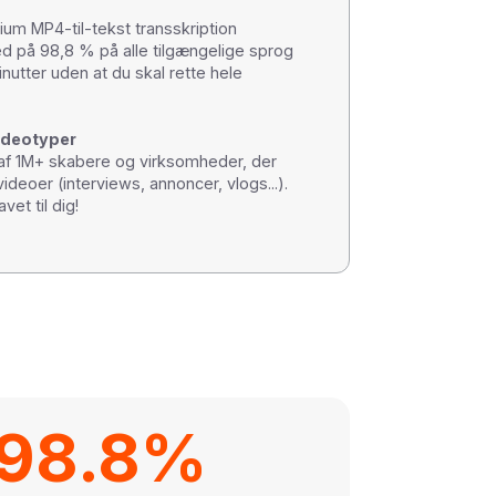
um MP4-til-tekst transskription
ed på 98,8 % på alle tilgængelige sprog
minutter uden at du skal rette hele
videotyper
b af 1M+ skabere og virksomheder, der
videoer (interviews, annoncer, vlogs...).
vet til dig!
98.8%