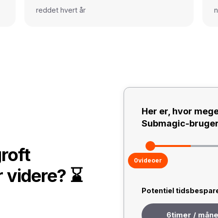
reddet hvert år
n
Her er, hvor mege
Submagic-bruger
roft
0
videoer
r videre? ⌛
Potentiel tidsbespar
6
timer / mån