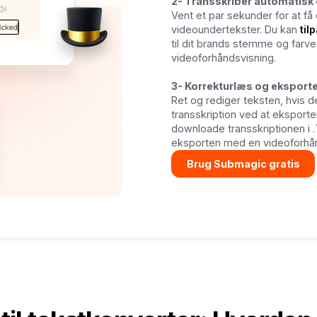
2- Transskriber automatisk
Vent et par sekunder for at få
videoundertekster. Du kan
til
til dit brands stemme og farv
videoforhåndsvisning.
3- Korrekturlæs og eksporte
Ret og rediger teksten, hvis 
transskription ved at eksport
downloade transskriptionen i .
eksporten med en videoforhån
Brug Submagic gratis