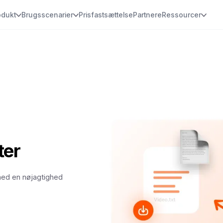
odukt
Brugsscenarier
Prisfastsættelse
Partnere
Ressourcer
ter
 med en nøjagtighed