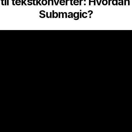
til tekstkonverter: Hvorda
Submagic?