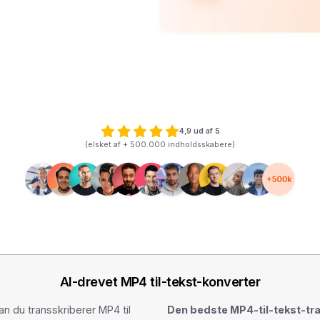
4,9 ud af 5
(elsket af + 500.000 indholdsskabere)
AI-drevet MP4 til-tekst-konverter
n du transskriberer MP4 til
Den bedste MP4-til-tekst-tr