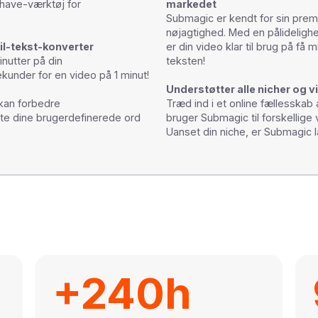
have-værktøj for
markedet
Submagic er kendt for sin premi
nøjagtighed. Med en pålideligh
il-tekst-konverter
er din video klar til brug på få 
nutter på din
teksten!
ekunder for en video på 1 minut!
Understøtter alle nicher og 
 kan forbedre
Træd ind i et online fællesska
tte dine brugerdefinerede ord
bruger Submagic til forskellige 
Uanset din niche, er Submagic la
+240h