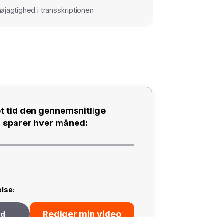
øjagtighed i transskriptionen
t tid den gennemsnitlige
 sparer hver måned:
else:
Rediger min video
ed