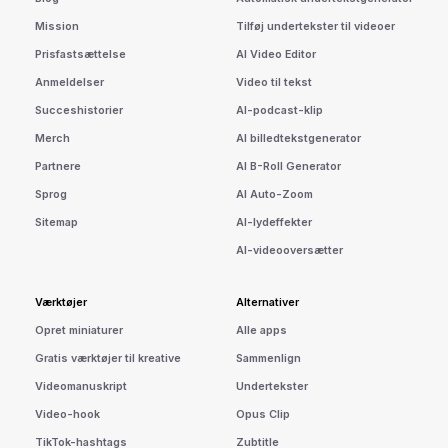
Mission
Tilføj undertekster til videoer
Prisfastsættelse
AI Video Editor
Anmeldelser
Video til tekst
Succeshistorier
AI-podcast-klip
Merch
AI billedtekstgenerator
Partnere
AI B-Roll Generator
Sprog
AI Auto-Zoom
Sitemap
AI-lydeffekter
AI-videooversætter
Værktøjer
Alternativer
Opret miniaturer
Alle apps
Gratis værktøjer til kreative
Sammenlign
Videomanuskript
Undertekster
Video-hook
Opus Clip
TikTok-hashtags
Zubtitle