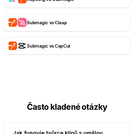
Submagic vs Claap
Submagic vs CapCut
Často kladené otázky
Jak funguje tvůrce klipů s umělou