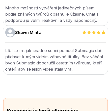
Mnoho možností vytváření jedinečných písem
podle známých tvůrců obsahu je úžasné. Chat s
podporou je velmi reaktivní a vždy nápomocný.
Shawn Mintz
Líbí se mi, jak snadno se mi pomocí Submagic daří
přidávat k mým videím zábavné titulky. Bez váhání
bych Submagic doporučil ostatním tvůrcům, kteří
chtějí, aby se jejich videa stala viral.
Submagic je lepší alternativa