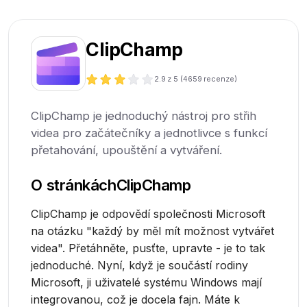
ClipChamp
2.9
z 5 (
4659
recenze)
ClipChamp je jednoduchý nástroj pro střih
videa pro začátečníky a jednotlivce s funkcí
přetahování, upouštění a vytváření.
O stránkách
ClipChamp
ClipChamp je odpovědí společnosti Microsoft
na otázku "každý by měl mít možnost vytvářet
videa". Přetáhněte, pusťte, upravte - je to tak
jednoduché. Nyní, když je součástí rodiny
Microsoft, ji uživatelé systému Windows mají
integrovanou, což je docela fajn. Máte k