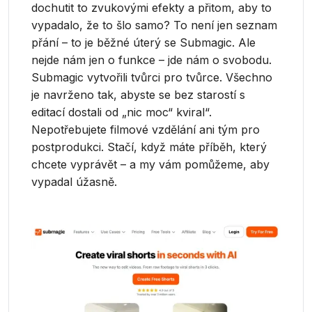
dochutit to zvukovými efekty a přitom, aby to
vypadalo, že to šlo samo? To není jen seznam
přání – to je běžné úterý se Submagic. Ale
nejde nám jen o funkce – jde nám o svobodu.
Submagic vytvořili tvůrci pro tvůrce. Všechno
je navrženo tak, abyste se bez starostí s
editací dostali od „nic moc“ kviral“.
Nepotřebujete filmové vzdělání ani tým pro
postprodukci. Stačí, když máte příběh, který
chcete vyprávět – a my vám pomůžeme, aby
vypadal úžasně.