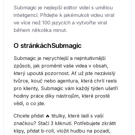
Submagic je nejlepší editor videí s umělou
inteligencí. Přidejte k jakémukoli videu viral
ve více než 100 jazycích a vytvořte viral
během několika minut.
O stránkách
Submagic
Submagic je nejrychlejší a nejintuitivnější
způsob, jak proměnit vaše videa v obsah,
který upoutá pozornost. Ať už jste nezávislý
tvůrce, kouč nebo agentura, která chrlí reels
pro klienty, Submagic vám každý týden ušetří
hodiny práce díky nástrojům, které prostě
vědí, o co jde.
Chcete přidat 🔥 titulky, které ladí s vaší
značkou? Stačí 3 kliknutí. Potřebujete zkrátit
klipy, přidat b-roll, vložit hudbu na pozadí,