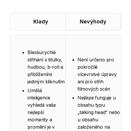
Klady
Nevýhody
Bleskurychlé
střihání s titulky,
Není určeno pro
hudbou, b-roll a
pokročilé
přiblíženími
vícevrstvé úpravy
jediným kliknutím
ani pro střih
filmových scén
Umělá
inteligence
Nejlépe funguje u
vyhledá vaše
obsahu typu
nejlepší
„talking head“ nebo
momenty a
u obsahu
promění je v
založeného na