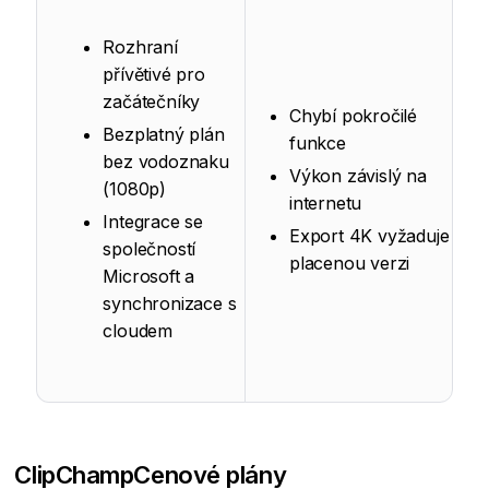
Rozhraní
přívětivé pro
začátečníky
Chybí pokročilé
Bezplatný plán
funkce
bez vodoznaku
Výkon závislý na
(1080p)
internetu
Integrace se
Export 4K vyžaduje
společností
placenou verzi
Microsoft a
synchronizace s
cloudem
ClipChamp
Cenové plány