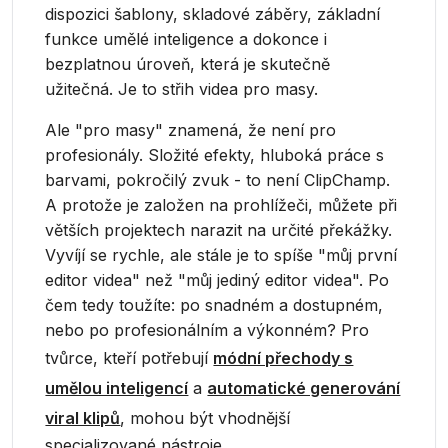
dispozici šablony, skladové záběry, základní
funkce umělé inteligence a dokonce i
bezplatnou úroveň, která je skutečně
užitečná. Je to střih videa pro masy.
Ale "pro masy" znamená, že není pro
profesionály. Složité efekty, hluboká práce s
barvami, pokročilý zvuk - to není ClipChamp.
A protože je založen na prohlížeči, můžete při
větších projektech narazit na určité překážky.
Vyvíjí se rychle, ale stále je to spíše "můj první
editor videa" než "můj jediný editor videa". Po
čem tedy toužíte: po snadném a dostupném,
nebo po profesionálním a výkonném? Pro
tvůrce, kteří potřebují
módní přechody s
umělou inteligencí
a
automatické generování
viral klipů
, mohou být vhodnější
specializované nástroje.