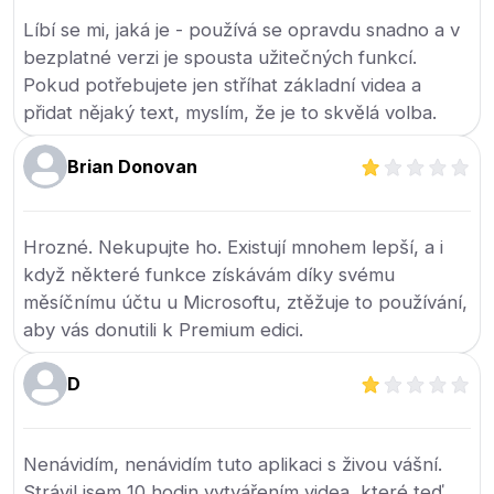
Líbí se mi, jaká je - používá se opravdu snadno a v
bezplatné verzi je spousta užitečných funkcí.
Pokud potřebujete jen stříhat základní videa a
přidat nějaký text, myslím, že je to skvělá volba.
Brian Donovan
Hrozné. Nekupujte ho. Existují mnohem lepší, a i
když některé funkce získávám díky svému
měsíčnímu účtu u Microsoftu, ztěžuje to používání,
aby vás donutili k Premium edici.
D
Nenávidím, nenávidím tuto aplikaci s živou vášní.
Strávil jsem 10 hodin vytvářením videa, které teď