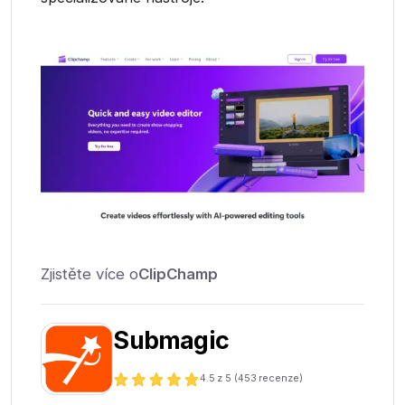
Zjistěte více o
ClipChamp
Submagic
4.5
z 5 (
453
recenze)