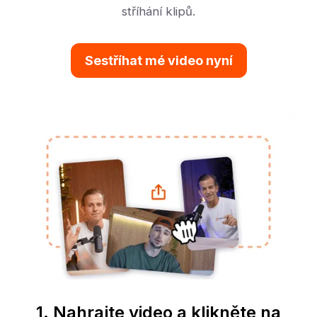
stříhání klipů.
Sestříhat mé video nyní
1. Nahrajte video a klikněte na