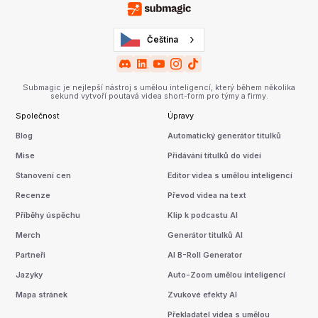
Čeština
Submagic je nejlepší nástroj s umělou inteligencí, který během několika
sekund vytvoří poutavá videa short-form pro týmy a firmy.
Společnost
Úpravy
Blog
Automatický generátor titulků
Mise
Přidávání titulků do videí
Stanovení cen
Editor videa s umělou inteligencí
Recenze
Převod videa na text
Příběhy úspěchu
Klip k podcastu AI
Merch
Generátor titulků AI
Partneři
AI B-Roll Generator
Jazyky
Auto-Zoom umělou inteligencí
Mapa stránek
Zvukové efekty AI
Překladatel videa s umělou