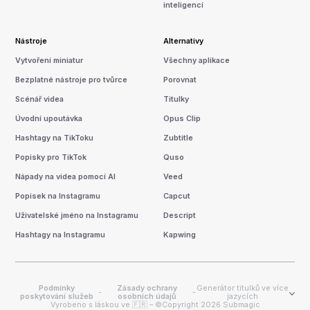
inteligencí
Nástroje
Alternativy
Vytvoření miniatur
Všechny aplikace
Bezplatné nástroje pro tvůrce
Porovnat
Scénář videa
Titulky
Úvodní upoutávka
Opus Clip
Hashtagy na TikToku
Zubtitle
Popisky pro TikTok
Quso
Nápady na videa pomocí AI
Veed
Popisek na Instagramu
Capcut
Uživatelské jméno na Instagramu
Descript
Hashtagy na Instagramu
Kapwing
Podmínky
Zásady ochrany
Generátor titulků ve více
-
-
poskytování služeb
osobních údajů
jazycích
Vyrobeno s láskou ve 🇫🇷 – ©Copyright 2026 Submagic