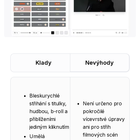
Klady
Nevýhody
Bleskurychlé
střihání s titulky,
Není určeno pro
hudbou, b-roll a
pokročilé
přiblíženími
vícevrstvé úpravy
jediným kliknutím
ani pro střih
filmových scén
Umělá