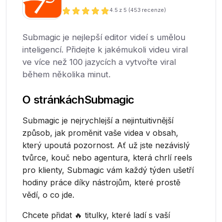
4.5
z 5 (
453
recenze)
Submagic je nejlepší editor videí s umělou
inteligencí. Přidejte k jakémukoli videu viral
ve více než 100 jazycích a vytvořte viral
během několika minut.
O stránkách
Submagic
Submagic je nejrychlejší a nejintuitivnější
způsob, jak proměnit vaše videa v obsah,
který upoutá pozornost. Ať už jste nezávislý
tvůrce, kouč nebo agentura, která chrlí reels
pro klienty, Submagic vám každý týden ušetří
hodiny práce díky nástrojům, které prostě
vědí, o co jde.
Chcete přidat 🔥 titulky, které ladí s vaší