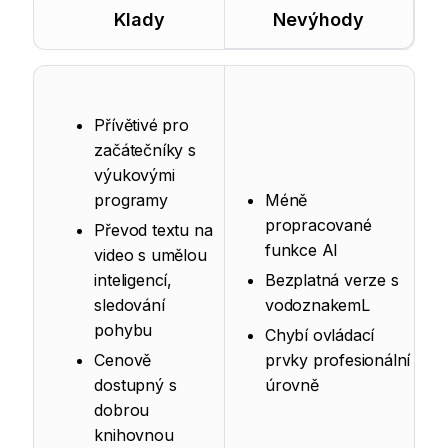
Klady
Nevýhody
Přívětivé pro
začátečníky s
výukovými
programy
Méně
propracované
Převod textu na
funkce AI
video s umělou
inteligencí,
Bezplatná verze s
sledování
vodoznakemL
pohybu
Chybí ovládací
Cenově
prvky profesionální
dostupný s
úrovně
dobrou
knihovnou