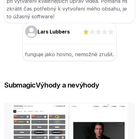
při vytváření kvalitnějších úprav videa. Pomáhá mi
zkrátit čas potřebný k vytvoření mého obsahu, je
to úžasný software!
Lars Lubbers
funguje jako hovno, nemožné zrušit.
Submagic
Výhody a nevýhody