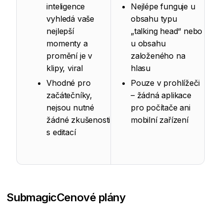
inteligence
Nejlépe funguje u
vyhledá vaše
obsahu typu
nejlepší
„talking head“ nebo
momenty a
u obsahu
promění je v
založeného na
klipy, viral
hlasu
Vhodné pro
Pouze v prohlížeči
začátečníky,
– žádná aplikace
nejsou nutné
pro počítače ani
žádné zkušenosti
mobilní zařízení
s editací
Submagic
Cenové plány