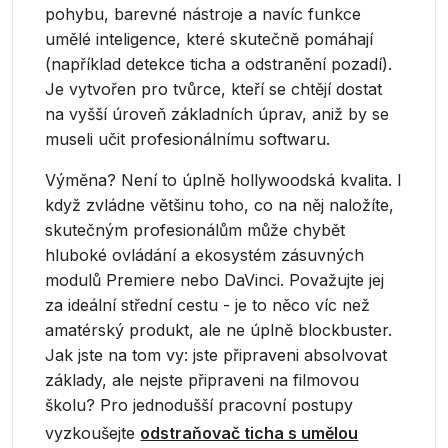
pohybu, barevné nástroje a navíc funkce
umělé inteligence, které skutečně pomáhají
(například detekce ticha a odstranění pozadí).
Je vytvořen pro tvůrce, kteří se chtějí dostat
na vyšší úroveň základních úprav, aniž by se
museli učit profesionálnímu softwaru.
Výměna? Není to úplně hollywoodská kvalita. I
když zvládne většinu toho, co na něj naložíte,
skutečným profesionálům může chybět
hluboké ovládání a ekosystém zásuvných
modulů Premiere nebo DaVinci. Považujte jej
za ideální střední cestu - je to něco víc než
amatérský produkt, ale ne úplně blockbuster.
Jak jste na tom vy: jste připraveni absolvovat
základy, ale nejste připraveni na filmovou
školu? Pro jednodušší pracovní postupy
vyzkoušejte
odstraňovač ticha s umělou