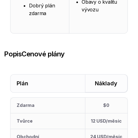
Obavy o kvalitu
Dobrý plán
vývozu
zdarma
Popis
Cenové plány
Plán
Náklady
Zdarma
$0
Tvůrce
12 USD/měsíc
Obchodní
24 USD/měsíc