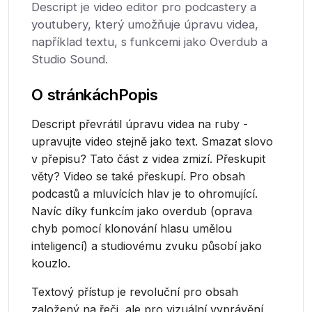
Descript je video editor pro podcastery a
youtubery, který umožňuje úpravu videa,
například textu, s funkcemi jako Overdub a
Studio Sound.
O stránkách
Popis
Descript převrátil úpravu videa na ruby -
upravujte video stejně jako text. Smazat slovo
v přepisu? Tato část z videa zmizí. Přeskupit
věty? Video se také přeskupí. Pro obsah
podcastů a mluvících hlav je to ohromující.
Navíc díky funkcím jako overdub (oprava
chyb pomocí klonování hlasu umělou
inteligencí) a studiovému zvuku působí jako
kouzlo.
Textový přístup je revoluční pro obsah
založený na řeči, ale pro vizuální vyprávění