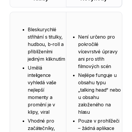
Bleskurychlé
střihání s titulky,
Není určeno pro
hudbou, b-roll a
pokročilé
přiblíženími
vícevrstvé úpravy
jediným kliknutím
ani pro střih
filmových scén
Umělá
inteligence
Nejlépe funguje u
vyhledá vaše
obsahu typu
nejlepší
„talking head“ nebo
momenty a
u obsahu
promění je v
založeného na
klipy, viral
hlasu
Vhodné pro
Pouze v prohlížeči
začátečníky,
– žádná aplikace