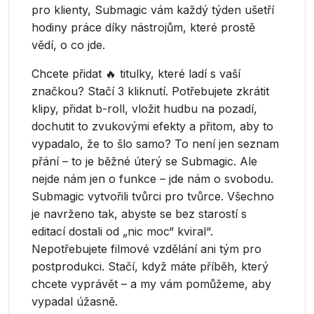
pro klienty, Submagic vám každý týden ušetří
hodiny práce díky nástrojům, které prostě
vědí, o co jde.
Chcete přidat 🔥 titulky, které ladí s vaší
značkou? Stačí 3 kliknutí. Potřebujete zkrátit
klipy, přidat b-roll, vložit hudbu na pozadí,
dochutit to zvukovými efekty a přitom, aby to
vypadalo, že to šlo samo? To není jen seznam
přání – to je běžné úterý se Submagic. Ale
nejde nám jen o funkce – jde nám o svobodu.
Submagic vytvořili tvůrci pro tvůrce. Všechno
je navrženo tak, abyste se bez starostí s
editací dostali od „nic moc“ kviral“.
Nepotřebujete filmové vzdělání ani tým pro
postprodukci. Stačí, když máte příběh, který
chcete vyprávět – a my vám pomůžeme, aby
vypadal úžasně.