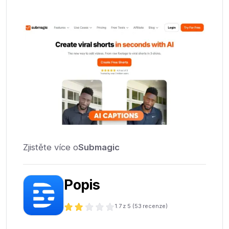
Zjistěte více o
Submagic
Popis
1.7
z 5 (
53
recenze)