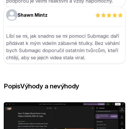
podporou je velmi reaktivní a vždy nápomocný.
Shawn Mintz
Líbí se mi, jak snadno se mi pomocí Submagic daří
přidávat k mým videím zábavné titulky. Bez váhání
bych Submagic doporučil ostatním tvůrcům, kteří
chtějí, aby se jejich videa stala viral.
Popis
Výhody a nevýhody