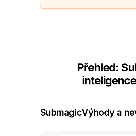
Přehled: Su
inteligenc
Submagic
Výhody a n