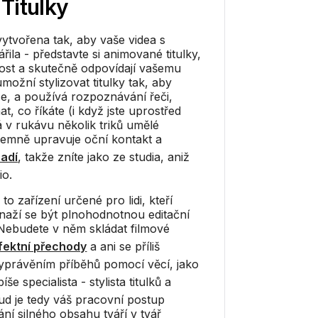
h
Titulky
vytvořena tak, aby vaše videa s
řila - představte si animované titulky,
nost a skutečně odpovídají vašemu
ožní stylizovat titulky tak, aby
e, a používá rozpoznávání řeči,
, co říkáte (i když jste uprostřed
á v rukávu několik triků umělé
 jemně upravuje oční kontakt a
zadí
, takže zníte jako ze studia, aniž
io.
 to zařízení určené pro lidi, kteří
naží se být plnohodnotnou editační
 Nebudete v něm skládat filmové
fektní přechody
a ani se příliš
yprávěním příběhů pomocí věcí, jako
píše specialista - stylista titulků a
ud je tedy váš pracovní postup
í silného obsahu tváří v tvář