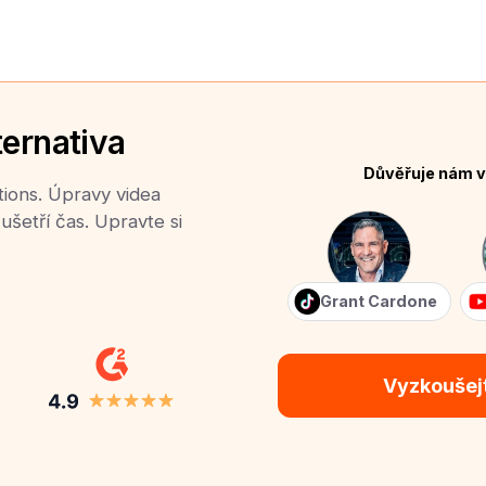
ternativa
Důvěřuje nám v
tions. Úpravy videa
ušetří čas. Upravte si
Grant Cardone
Vyzkoušej