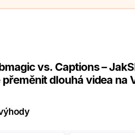
bmagic vs. Captions – Jak
e přeměnit dlouhá videa na V
evýhody