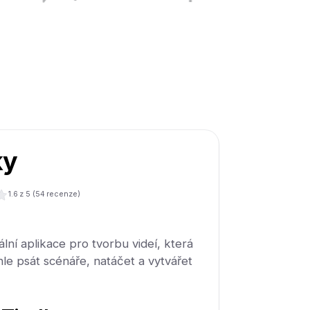
ky
1.6
z 5 (
54
recenze)
ální aplikace pro tvorbu videí, která
e psát scénáře, natáčet a vytvářet