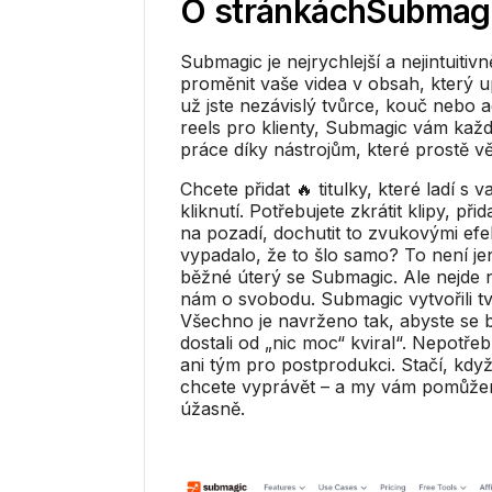
O stránkách
Submag
Submagic je nejrychlejší a nejintuitivn
proměnit vaše videa v obsah, který 
už jste nezávislý tvůrce, kouč nebo a
reels pro klienty, Submagic vám každ
práce díky nástrojům, které prostě věd
Chcete přidat 🔥 titulky, které ladí s 
kliknutí. Potřebujete zkrátit klipy, při
na pozadí, dochutit to zvukovými efe
vypadalo, že to šlo samo? To není je
běžné úterý se Submagic. Ale nejde 
nám o svobodu. Submagic vytvořili tv
Všechno je navrženo tak, abyste se be
dostali od „nic moc“ kviral“. Nepotřeb
ani tým pro postprodukci. Stačí, kdy
chcete vyprávět – a my vám pomůže
úžasně.