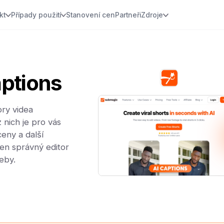
kt
Případy použití
Stanovení cen
Partneři
Zdroje
ptions
ory videa
z nich je pro vás
eny a další
en správný editor
eby.