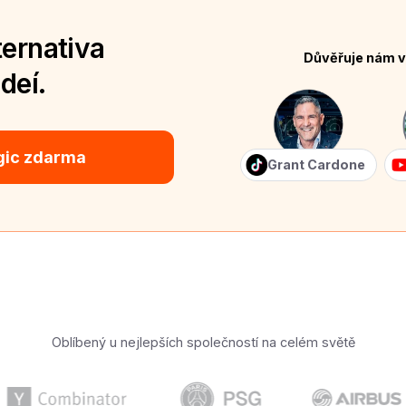
ternativa
Důvěřuje nám v
deí.
gic zdarma
Grant Cardone
Oblíbený u nejlepších společností na celém světě