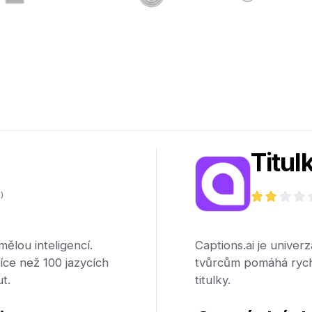
Titul
)
mělou inteligencí.
Captions.ai je univerz
více než 100 jazycích
tvůrcům pomáhá rychl
t.
titulky.