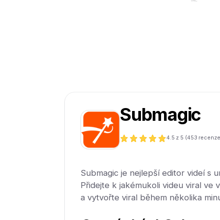
Submagic
4.5
z 5 (
453
recenze
Submagic je nejlepší editor videí s u
Přidejte k jakémukoli videu viral ve 
a vytvořte viral během několika minu