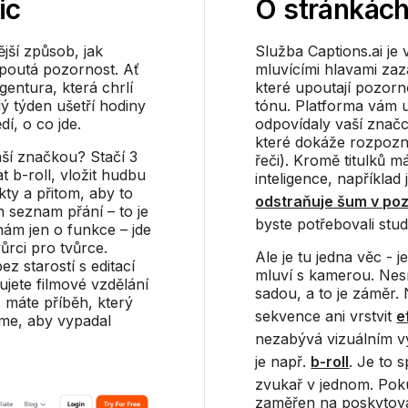
ic
O stránkác
ější způsob, jak
Služba Captions.ai je 
upoutá pozornost. Ať
mluvícími hlavami zazá
gentura, která chrlí
které upoutají pozor
ý týden ušetří hodiny
tónu. Platforma vám um
í, o co jde.
odpovídaly vaší značc
které dokáže rozpoznat
vaší značkou? Stačí 3
řeči). Kromě titulků m
dat b-roll, vložit hudbu
inteligence, například
kty a přitom, aby to
odstraňuje šum v po
n seznam přání – to je
byste potřebovali stud
nám jen o funkce – jde
ůrci pro tvůrce.
Ale je tu jedna věc - je
z starostí s editací
mluví s kamerou. Nes
ujete filmové vzdělání
sadou, a to je záměr.
ž máte příběh, který
sekvence ani vrstvit
e
me, aby vypadal
nezabývá vizuálním v
je např.
b-roll
. Je to s
zvukař v jednom. Pok
zaměřen na poskytován