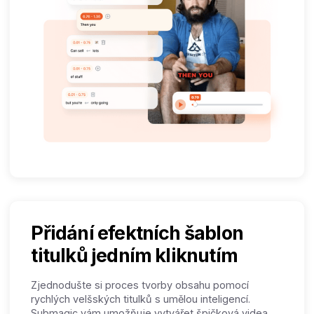
Přidání efektních šablon
titulků jedním kliknutím
Zjednodušte si proces tvorby obsahu pomocí
rychlých velšských titulků s umělou inteligencí.
Submagic vám umožňuje vytvářet špičková videa