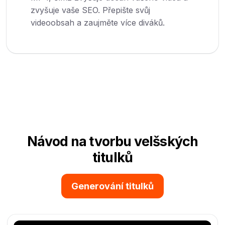
zvyšuje vaše SEO. Přepište svůj
videoobsah a zaujměte více diváků.
Návod na tvorbu velšských
titulků
Generování titulků