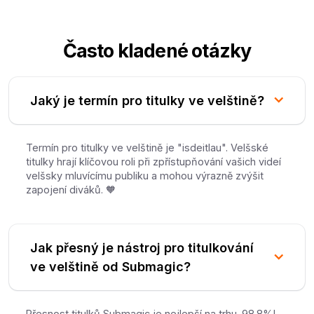
Často kladené otázky
Jaký je termín pro titulky ve velštině?
Termín pro titulky ve velštině je "isdeitlau". Velšské
titulky hrají klíčovou roli při zpřístupňování vašich videí
velšsky mluvícímu publiku a mohou výrazně zvýšit
zapojení diváků. 🧡
Jak přesný je nástroj pro titulkování
ve velštině od Submagic?
Přesnost titulků Submagic je nejlepší na trhu. 98.8%!