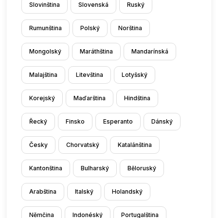
Slovinština
Slovenská
Ruský
Rumunština
Polský
Norština
Mongolský
Maráthština
Mandarínská
Malajština
Litevština
Lotyšský
Korejský
Maďarština
Hindština
Řecký
Finsko
Esperanto
Dánský
Česky
Chorvatský
Katalánština
Kantonština
Bulharský
Běloruský
Arabština
Italský
Holandský
Němčina
Indonéský
Portugalština