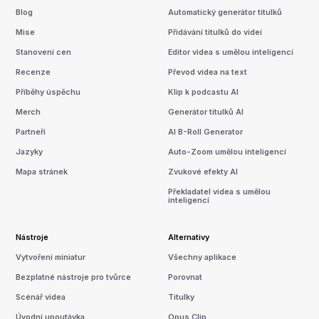
Blog
Automatický generátor titulků
Mise
Přidávání titulků do videí
Stanovení cen
Editor videa s umělou inteligencí
Recenze
Převod videa na text
Příběhy úspěchu
Klip k podcastu AI
Merch
Generátor titulků AI
Partneři
AI B-Roll Generator
Jazyky
Auto-Zoom umělou inteligencí
Mapa stránek
Zvukové efekty AI
Překladatel videa s umělou
inteligencí
Nástroje
Alternativy
Vytvoření miniatur
Všechny aplikace
Bezplatné nástroje pro tvůrce
Porovnat
Scénář videa
Titulky
Úvodní upoutávka
Opus Clip