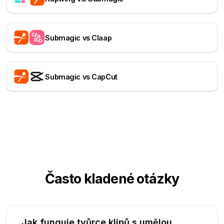
Submagic vs Claap
Submagic vs CapCut
Často kladené otázky
Jak funguje tvůrce klipů s umělou