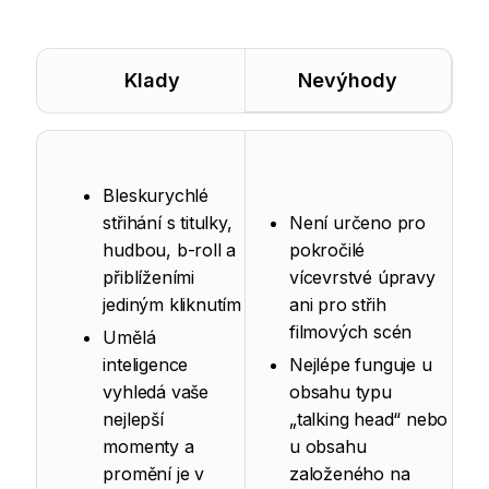
Klady
Nevýhody
Bleskurychlé
střihání s titulky,
Není určeno pro
hudbou, b-roll a
pokročilé
přiblíženími
vícevrstvé úpravy
jediným kliknutím
ani pro střih
filmových scén
Umělá
inteligence
Nejlépe funguje u
vyhledá vaše
obsahu typu
nejlepší
„talking head“ nebo
momenty a
u obsahu
promění je v
založeného na