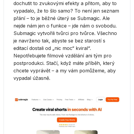
dochutit to zvukovými efekty a přitom, aby to
vypadalo, že to šlo samo? To není jen seznam
přání – to je běžné úterý se Submagic. Ale
nejde nám jen o funkce – jde nám o svobodu.
Submagic vytvořili tvůrci pro tvůrce. Všechno
je navrženo tak, abyste se bez starostí s
editací dostali od „nic moc“ kviral“.
Nepotřebujete filmové vzdělání ani tým pro
postprodukci. Stačí, když máte příběh, který
chcete vyprávět – a my vám pomůžeme, aby
vypadal úžasně.