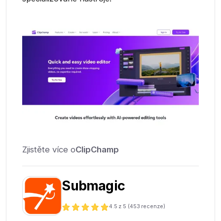
Zjistěte více o
ClipChamp
Submagic
4.5
z 5 (
453
recenze)