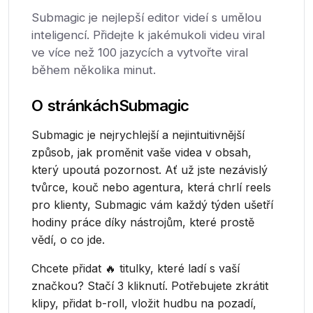
Submagic je nejlepší editor videí s umělou
inteligencí. Přidejte k jakémukoli videu viral
ve více než 100 jazycích a vytvořte viral
během několika minut.
O stránkách
Submagic
Submagic je nejrychlejší a nejintuitivnější
způsob, jak proměnit vaše videa v obsah,
který upoutá pozornost. Ať už jste nezávislý
tvůrce, kouč nebo agentura, která chrlí reels
pro klienty, Submagic vám každý týden ušetří
hodiny práce díky nástrojům, které prostě
vědí, o co jde.
Chcete přidat 🔥 titulky, které ladí s vaší
značkou? Stačí 3 kliknutí. Potřebujete zkrátit
klipy, přidat b-roll, vložit hudbu na pozadí,