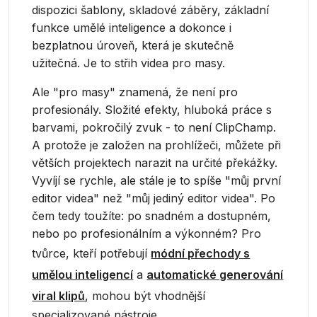
dispozici šablony, skladové záběry, základní
funkce umělé inteligence a dokonce i
bezplatnou úroveň, která je skutečně
užitečná. Je to střih videa pro masy.
Ale "pro masy" znamená, že není pro
profesionály. Složité efekty, hluboká práce s
barvami, pokročilý zvuk - to není ClipChamp.
A protože je založen na prohlížeči, můžete při
větších projektech narazit na určité překážky.
Vyvíjí se rychle, ale stále je to spíše "můj první
editor videa" než "můj jediný editor videa". Po
čem tedy toužíte: po snadném a dostupném,
nebo po profesionálním a výkonném? Pro
tvůrce, kteří potřebují
módní přechody s
umělou inteligencí
a
automatické generování
viral klipů
, mohou být vhodnější
specializované nástroje.