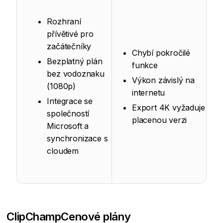
Rozhraní
přívětivé pro
začátečníky
Chybí pokročilé
Bezplatný plán
funkce
bez vodoznaku
Výkon závislý na
(1080p)
internetu
Integrace se
Export 4K vyžaduje
společností
placenou verzi
Microsoft a
synchronizace s
cloudem
ClipChamp
Cenové plány