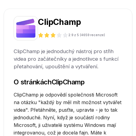
ClipChamp
2.9
z 5 (
4659
recenze)
ClipChamp je jednoduchý nástroj pro střih
videa pro začátečníky a jednotlivce s funkcí
přetahování, upouštění a vytváření.
O stránkách
ClipChamp
ClipChamp je odpovědí společnosti Microsoft
na otázku "každý by měl mít možnost vytvářet
videa". Přetáhněte, pusťte, upravte - je to tak
jednoduché. Nyní, když je součástí rodiny
Microsoft, ji uživatelé systému Windows mají
integrovanou, což je docela fajn. Máte k