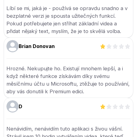
Líbí se mi, jaká je - používá se opravdu snadno a v
bezplatné verzi je spousta užitečných funkcí.
Pokud potřebujete jen stříhat základní videa a
přidat nějaký text, myslím, že je to skvělá volba.
Brian Donovan
Hrozné. Nekupujte ho. Existují mnohem lepší, a i
když některé funkce získávám díky svému
měsíčnímu účtu u Microsoftu, ztěžuje to používání,
aby vás donutili k Premium edici.
D
Nenávidím, nenávidím tuto aplikaci s živou vášní.
Strávil jsem 10 hodin vytvářením videa, které teď