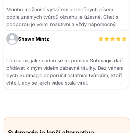
Mnoho možností vytváření jedinečných písem
podle známých tvůrců obsahu je úžasné. Chat s
podporou je velmi reaktivní a vždy nápomocný.
Shawn Mintz
Líbí se mi, jak snadno se mi pomocí Submagic daří
přidávat k mým videím zábavné titulky. Bez váhání
bych Submagic doporučil ostatním tvůrcům, kteří
chtějí, aby se jejich videa stala viral.
Submagic je lepší alternativa