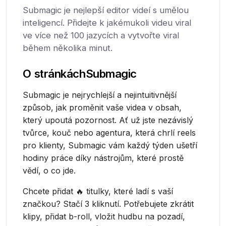
Submagic je nejlepší editor videí s umělou
inteligencí. Přidejte k jakémukoli videu viral
ve více než 100 jazycích a vytvořte viral
během několika minut.
O stránkách
Submagic
Submagic je nejrychlejší a nejintuitivnější
způsob, jak proměnit vaše videa v obsah,
který upoutá pozornost. Ať už jste nezávislý
tvůrce, kouč nebo agentura, která chrlí reels
pro klienty, Submagic vám každý týden ušetří
hodiny práce díky nástrojům, které prostě
vědí, o co jde.
Chcete přidat 🔥 titulky, které ladí s vaší
značkou? Stačí 3 kliknutí. Potřebujete zkrátit
klipy, přidat b-roll, vložit hudbu na pozadí,