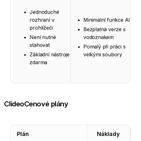
Jednoduché
rozhraní v
Minimální funkce AI
prohlížeči
Bezplatná verze s
Není nutné
vodoznakem
stahovat
Pomalý při práci s
Základní nástroje
velkými soubory
zdarma
Clideo
Cenové plány
Plán
Náklady