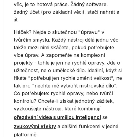
věc, je to hotová práce. Žádný software,
žádný účet (pro základní věci), stačí nahrát a
jít.
Háček? Nejde o skutečnou "úpravu" v
tvůrčím smyslu. Každý nástroj dělá jednu věc,
takže mezi nimi skáčete, pokud potřebujete
více úprav. A zapomeňte na komplexní
projekty - tohle je jen na rychlé opravy. Jde o
užitečnost, ne o umělecké dílo. Ideální, když si
říkáte "potřebuji jen rychle změnit velikost", ne
tak pro "nechte mě vytvořit mistrovské dílo".
Co potřebujete: rychlé opravy, nebo tvůrčí
kontrolu? Chcete-li získat jednotný zážitek,
vyzkoušejte nástroje, které kombinují
ořezávání videa s umělou inteligencí
se
zvukovými efekty
a dalšími funkcemi v jedné
platformě.