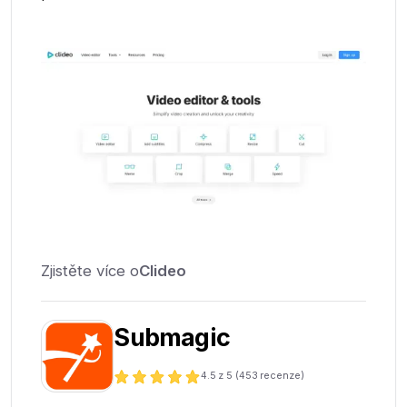
Zjistěte více o
Clideo
Submagic
4.5
z 5 (
453
recenze)