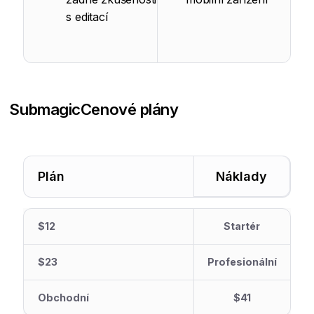
s editací
Submagic
Cenové plány
Plán
Náklady
$12
Startér
$23
Profesionální
Obchodní
$41