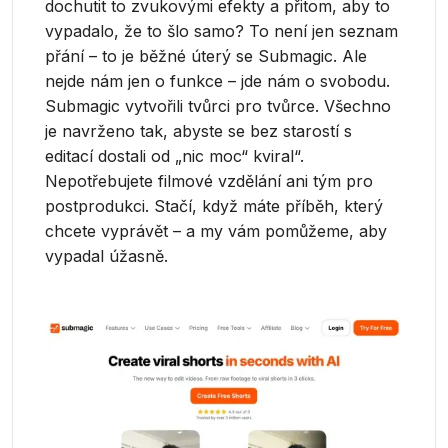
dochutit to zvukovými efekty a přitom, aby to
vypadalo, že to šlo samo? To není jen seznam
přání – to je běžné úterý se Submagic. Ale
nejde nám jen o funkce – jde nám o svobodu.
Submagic vytvořili tvůrci pro tvůrce. Všechno
je navrženo tak, abyste se bez starostí s
editací dostali od „nic moc“ kviral“.
Nepotřebujete filmové vzdělání ani tým pro
postprodukci. Stačí, když máte příběh, který
chcete vyprávět – a my vám pomůžeme, aby
vypadal úžasně.