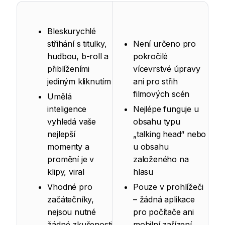
Bleskurychlé
střihání s titulky,
Není určeno pro
hudbou, b-roll a
pokročilé
přiblíženími
vícevrstvé úpravy
jediným kliknutím
ani pro střih
filmových scén
Umělá
inteligence
Nejlépe funguje u
vyhledá vaše
obsahu typu
nejlepší
„talking head“ nebo
momenty a
u obsahu
promění je v
založeného na
klipy, viral
hlasu
Vhodné pro
Pouze v prohlížeči
začátečníky,
– žádná aplikace
nejsou nutné
pro počítače ani
žádné zkušenosti
mobilní zařízení