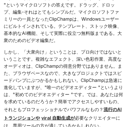
"というマイクロソフトの答えです。ドラッグ、ドロッ
プ、編集-それはとてもシンプルだ。マイクロソフトファ
ミリーの一員となったClipChampは、Windowsユーザー
にビルトインされている。テンプレート、ストック映像、
基本的なAI機能、そして実際に役立つ無料版まである。大
衆のためのビデオ編集だ。
しかし、「大衆向け」ということは、プロ向けではないと
いうことです。複雑なエフェクト、深い色彩作業、高度な
オーディオは、ClipChampの得意分野ではありません。ま
た、ブラウザベースなので、大きなプロジェクトではスピ
ードバンプにぶつかるかもしれない。ClipChampは急速に
進化していますが、"唯一のビデオエディター "というより
は、"初めてのビデオエディター "です。では、あなたは何
を求めているのだろうか？簡単でアクセスしやすいもの、
それともプロフェッショナルでパワフルなもの？
流行のAI
トランジションや
viral 自動生成が
必要なクリエイターに
は、専用ツールの方が適しているかもしれない。