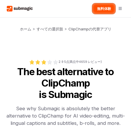
無料体験
ホーム
>
すべての選択肢
>
ClipChampの代替アプリ
2.9
5点満点中
4659
レビュー)
The best alternative to
ClipChamp
is Submagic
See why Submagic is absolutely the better
alternative to ClipChamp for AI video-editing, multi-
lingual captions and subtitles, b-rolls, and more.