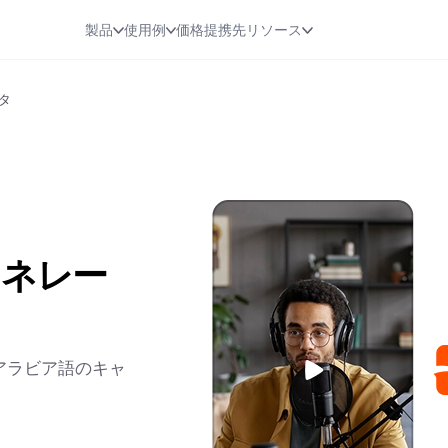
製品
使用例
価格
提携先
リソース
タ
ェネレー
アラビア語のキャ