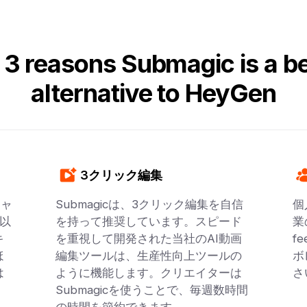
 3 reasons Submagic is a be
alternative to HeyGen
3クリック編集
キャ
Submagicは、3クリック編集を自信
個
0以
を持って推奨しています。スピード
業
キ
を重視して開発された当社のAI動画
f
ほ
編集ツールは、生産性向上ツールの
ボ
は
ように機能します。クリエイターは
さ
Submagicを使うことで、毎週数時間
の時間を節約できます。