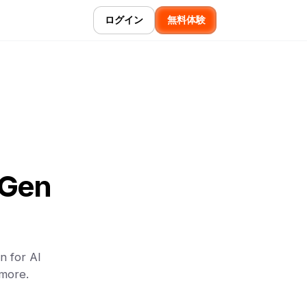
ログイン
無料体験
yGen
n for AI
 more.