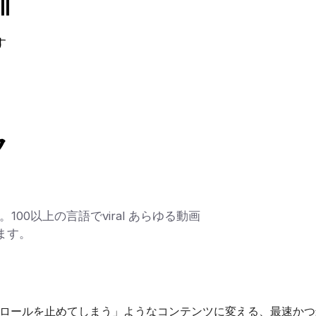
l
す
ク
)
。100以上の言語でviral あらゆる動画
きます。
スクロールを止めてしまう」ようなコンテンツに変える、最速か