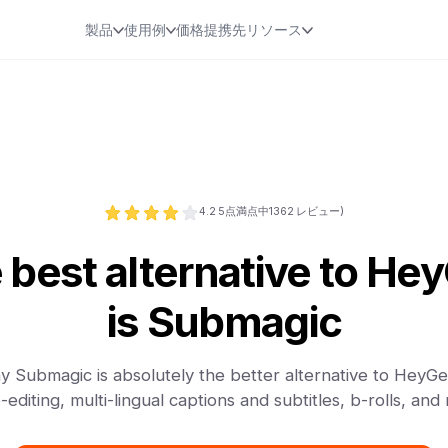
製品
使用例
価格
提携先
リソース
4.2
5点満点中
1362
レビュー)
 best alternative to He
is Submagic
 Submagic is absolutely the better alternative to HeyGe
-editing, multi-lingual captions and subtitles, b-rolls, and