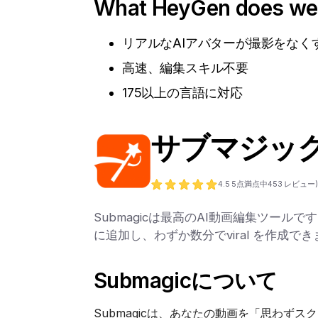
What HeyGen does wel
リアルなAIアバターが撮影をなく
高速、編集スキル不要
175以上の言語に対応
サブマジッ
4.5
5点満点中
453
レビュー
Submagicは最高のAI動画編集ツールです
に追加し、わずか数分でviral を作成で
Submagicについて
Submagicは、あなたの動画を「思わず