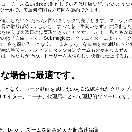
コーチ、あるいはreels制作している代理店など、どのような
た」ツールで、毎週何時間もの時間を節約できます。
を追加したい？ たった3回のクリックで完了します。クリップ
、効果音の散りばめ……しかも、すべてを「手間いらず」に済ませた
gicを使えば火曜日には実現できることです。しかし、私たちが
は「自由」です。Submagicは、クリエイターによって、
しさを感じることなく、「まあまあ」な動画をviral動画へと
映画の学位も、ポストプロダクションチームも必要ありません
とは、私たちがそのストーリーを素晴らしい映像に仕上げるお
ような場合に最適です。
やすことなく、トーク動画を見応えのある洗練されたクリップ
リエイター、コーチ、代理店にとって理想的なツールです
b-roll、ズームを組み込んだ超高速編集