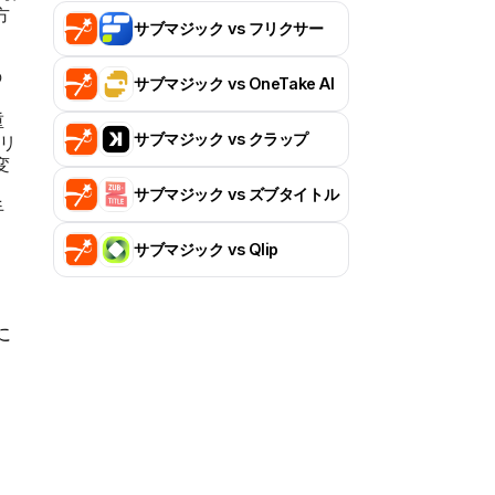
案
方
サブマジック vs フリクサー
Munchの代替案
の
サブマジック vs OneTake AI
重
サブマジック vs クラップ
Maestra AIの代替案
クリ
変
。
サブマジック vs ズブタイトル
手
Clideoの代替ツール
サブマジック vs Qlip
Qlipの代替ツール
に
Flixierの代替サービス
。
Klapの代替ツール