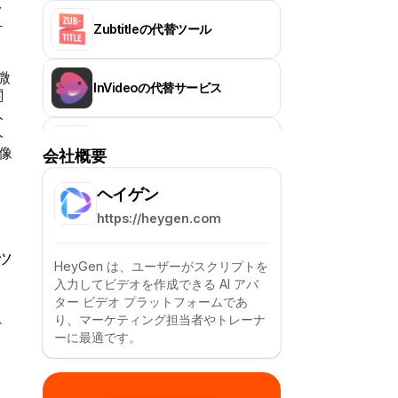
ク
ケ
Zubtitleの代替ツール
微
InVideoの代替サービス
関
人
人
Jupitrr AIの代替ツール
像
会社概要
ヘイゲン
CapCutの代替アプリ
https://heygen.com
ツ
Vizard.aiの代替サービス
HeyGen は、ユーザーがスクリプトを
を
入力してビデオを作成できる AI アバ
ター ビデオ プラットフォームであ
り、マーケティング担当者やトレーナ
Pictoryの代替サービス
デ
ーに最適です。
FlexClipの代替ツール