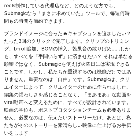
reels制作している代理店など、どのような方でも、
Submagicなら「まさに求めていた」ツールで、毎週何時
間もの時間を節約できます。
ブランドイメージに合った🔥キャプションを追加したい？
たった3回のクリックで完了します。クリップのトリミン
グ、b-roll追加、BGMの挿入、効果音の散りばめ……しか
も、すべてを「手間いらず」に済ませたい？ それは単なる
願望ではなく、Submagicを使えば火曜日には実現できる
ことです。しかし、私たちが重視するのは機能だけではあ
りません。重要なのは「自由」です。Submagicは、クリ
エイターによって、クリエイターのために作られました。
編集の煩わしさを感じることなく、「まあまあ」な動画を
viral動画へと変えるために、すべてが設計されています。
映画の学位も、ポストプロダクションチームも必要ありま
せん。必要なのは、伝えたいストーリーだけ。あとは、私
たちがそのストーリーを素晴らしい映像に仕上げるお手伝
いをします。