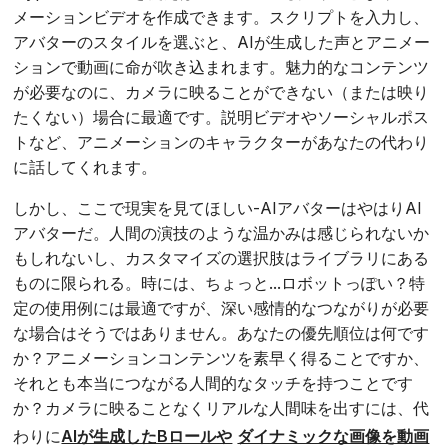
メーションビデオを作成できます。スクリプトを入力し、
アバターのスタイルを選ぶと、AIが生成した声とアニメー
ションで動画に命が吹き込まれます。魅力的なコンテンツ
が必要なのに、カメラに映ることができない（または映り
たくない）場合に最適です。説明ビデオやソーシャルポス
トなど、アニメーションのキャラクターがあなたの代わり
に話してくれます。
しかし、ここで現実を見てほしい-AIアバターはやはりAI
アバターだ。人間の演技のような温かみは感じられないか
もしれないし、カスタマイズの選択肢はライブラリにある
ものに限られる。時には、ちょっと...ロボットっぽい？特
定の使用例には最適ですが、深い感情的なつながりが必要
な場合はそうではありません。あなたの優先順位は何です
か？アニメーションコンテンツを素早く得ることですか、
それとも本当につながる人間的なタッチを持つことです
か？カメラに映ることなくリアルな人間味を出すには、代
わりに
AIが生成したBロールや
ダイナミックな画像を動画