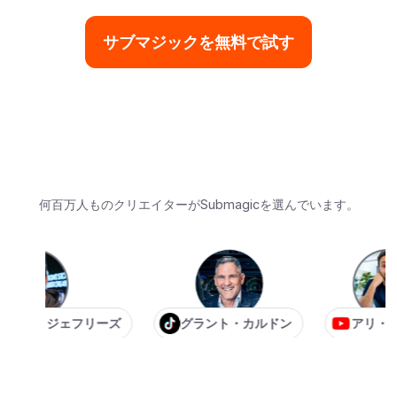
サブマジックを無料で試す
何百万人ものクリエイターがSubmagicを選んでいます。
・ジェフリーズ
グラント・カルドン
アリ・アブダ