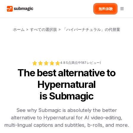
無料体験
ホーム
>
すべての選択肢
>
「ハイパーナチュラル」の代替案
4.8
5点満点中
187
レビュー)
The best alternative to
Hypernatural
is Submagic
See why Submagic is absolutely the better
alternative to Hypernatural for AI video-editing,
multi-lingual captions and subtitles, b-rolls, and more.