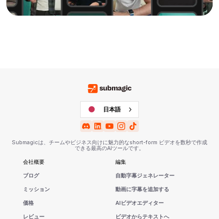
日本語
Submagicは、チームやビジネス向けに魅力的なshort-form ビデオを数秒で作成
できる最高のAIツールです。
会社概要
編集
ブログ
自動字幕ジェネレーター
ミッション
動画に字幕を追加する
価格
AIビデオエディター
レビュー
ビデオからテキストへ