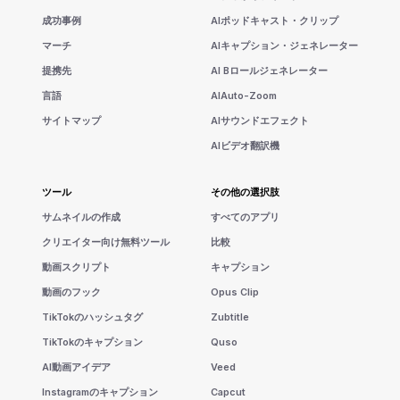
成功事例
AIポッドキャスト・クリップ
マーチ
AIキャプション・ジェネレーター
提携先
AI Bロールジェネレーター
言語
AIAuto-Zoom
サイトマップ
AIサウンドエフェクト
AIビデオ翻訳機
ツール
その他の選択肢
サムネイルの作成
すべてのアプリ
クリエイター向け無料ツール
比較
動画スクリプト
キャプション
動画のフック
Opus Clip
TikTokのハッシュタグ
Zubtitle
TikTokのキャプション
Quso
AI動画アイデア
Veed
Instagramのキャプション
Capcut