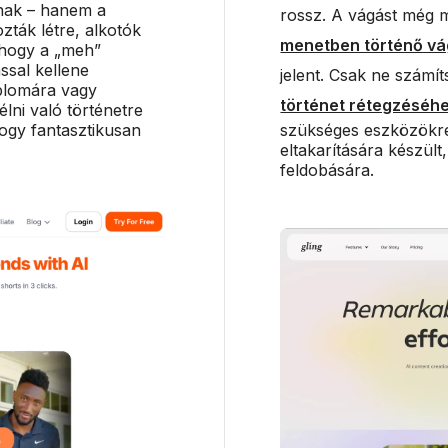
nak – hanem a
rossz. A vágást még m
ták létre, alkotók
menetben történő v
 hogy a „meh”
ással kellene
jelent. Csak ne számí
iplomára vagy
történet rétegzéséh
lni való történetre
ogy fantasztikusan
szükséges eszközökre
eltakarítására készül
feldobására.