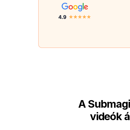
A Submagic
videók á