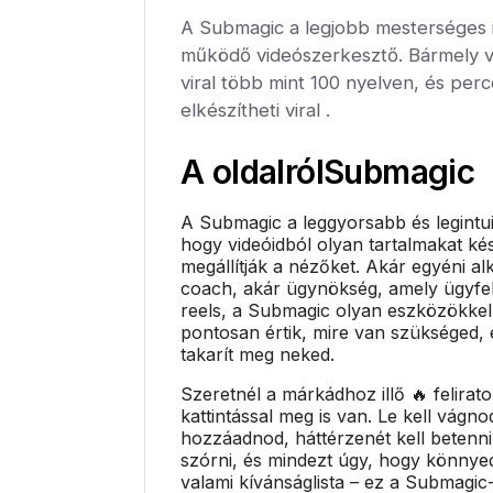
A Submagic a legjobb mesterséges in
működő videószerkesztő. Bármely 
viral több mint 100 nyelven, és per
elkészítheti viral .
A oldalról
Submagic
A Submagic a leggyorsabb és legintu
hogy videóidból olyan tartalmakat ké
megállítják a nézőket. Akár egyéni al
coach, akár ügynökség, amely ügyfel
reels, a Submagic olyan eszközökkel
pontosan értik, mire van szükséged, 
takarít meg neked.
Szeretnél a márkádhoz illő 🔥 felirat
kattintással meg is van. Le kell vágnod
hozzáadnod, háttérzenét kell betenni
szórni, és mindezt úgy, hogy könny
valami kívánságlista – ez a Submagic-