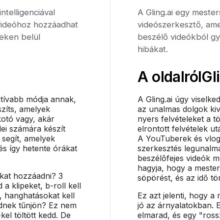
telligenciával
A Gling.ai egy meste
videóhoz hozzáadhat
videószerkesztő, ame
ceken belül
beszélő videókból gy
hibákat.
A oldalról
Gl
itívabb módja annak,
A Gling.ai úgy viselke
szíts, amelyek
az unalmas dolgok kiv
kotó vagy, akár
nyers felvételeket a t
ei számára készít
elrontott felvételek u
 segít, amelyek
A YouTuberek és vlogg
és így hetente órákat
szerkesztés legunalma
beszélőfejes videók megt
hagyja, hogy a mester
okat hozzáadni? 3
söpörést, és az idő t
 a klipeket, b-roll kell
, hanghatásokat kell
Ez azt jelenti, hogy a
ednek tűnjön? Ez nem
jó az árnyalatokban. 
kel töltött kedd. De
elmarad, és egy "ross