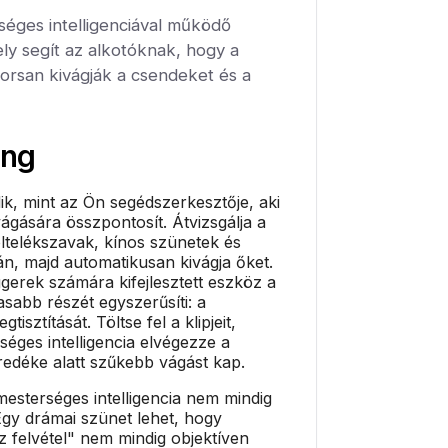
rséges intelligenciával működő
ly segít az alkotóknak, hogy a
orsan kivágják a csendeket és a
ing
dik, mint az Ön segédszerkesztője, aki
ágására összpontosít. Átvizsgálja a
öltelékszavak, kínos szünetek és
tán, majd automatikusan kivágja őket.
erek számára kifejlesztett eszköz a
sabb részét egyszerűsíti: a
isztítását. Töltse fel a klipjeit,
séges intelligencia elvégezze a
öredéke alatt szűkebb vágást kap.
 mesterséges intelligencia nem mindig
Egy drámai szünet lehet, hogy
z felvétel" nem mindig objektíven