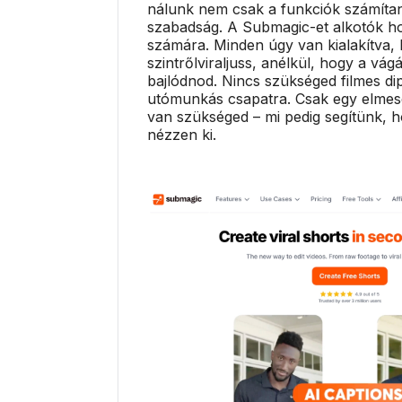
nálunk nem csak a funkciók számíta
szabadság. A Submagic-et alkotók hoz
számára. Minden úgy van kialakítva,
szintrőlviraljuss, anélkül, hogy a vág
bajlódnod. Nincs szükséged filmes d
utómunkás csapatra. Csak egy elmesé
van szükséged – mi pedig segítünk, h
nézzen ki.