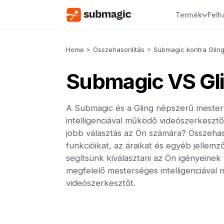
Termék
Felh
Home
>
Összehasonlítás
>
Submagic kontra Glin
Submagic VS Gl
A Submagic és a Gling népszerű meste
intelligenciával működő videószerkesztő
jobb választás az Ön számára? Összehas
funkcióikat, az áraikat és egyéb jellemz
segítsünk kiválasztani az Ön igényeinek
megfelelő mesterséges intelligenciával
videószerkesztőt.