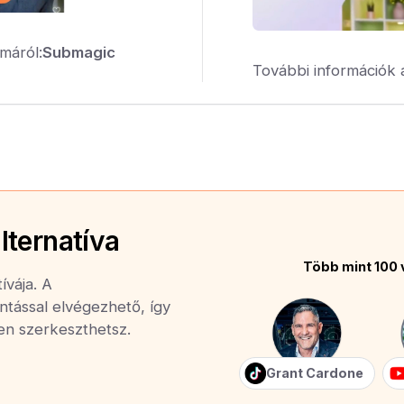
máról:
Submagic
További információk 
lternatíva
Több mint 100 
ívája. A
ntással elvégezhető, így
yen szerkeszthetsz.
Grant Cardone