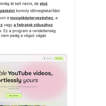
indig át kell nézni, de
első
ágásként
komoly időmegtakarítást
tson a
mozgóképtervezéshez
, a
ez
vagy
a feliratok stílusához
. Ez a program a rendetlenség
t, nem pedig a végső vágás