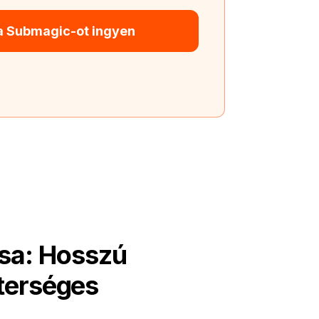
 a Submagic-ot ingyen
ása: Hosszú
sterséges