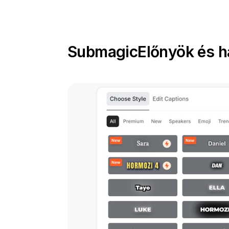
Submagic
Előnyök és h