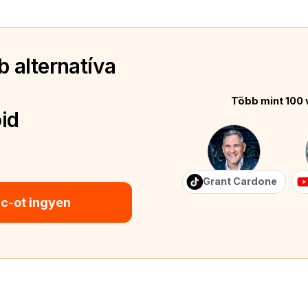
 alternatíva
Több mint 100 
id
Grant Cardone
ic-ot ingyen