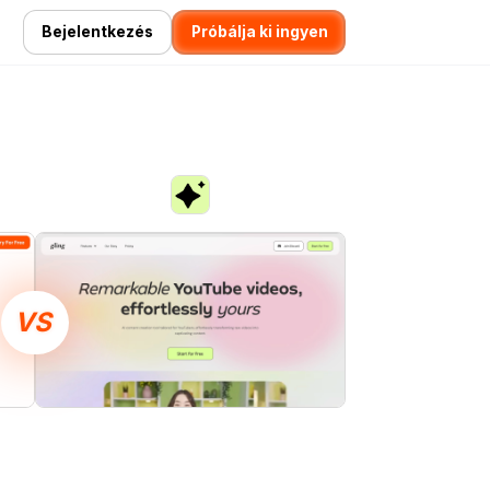
Bejelentkezés
Próbálja ki ingyen
VS