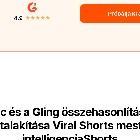
Próbálja ki
 és a Gling összehasonlít
talakítása Viral Shorts me
intelligenciaShorts