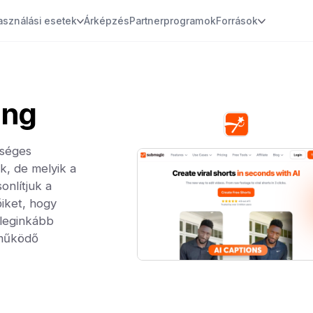
asználási esetek
Árképzés
Partnerprogramok
Források
g
ing
rséges
k, de melyik a
onlítjuk a
őiket, hogy
 leginkább
 működő