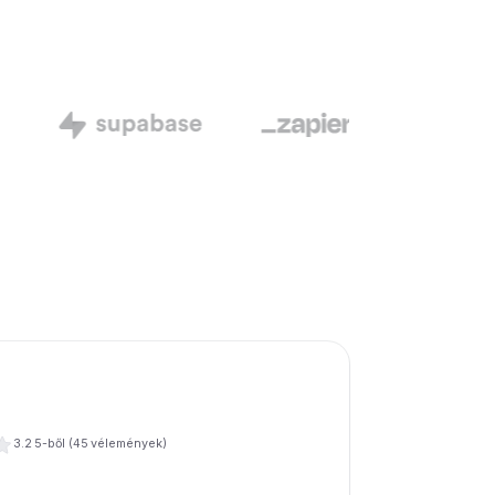
3.2
5-ből (
45
vélemények)