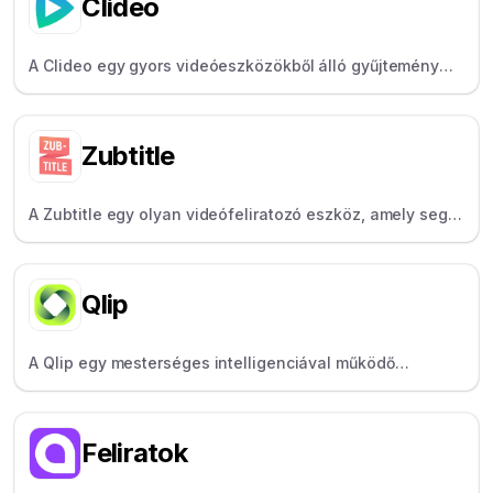
Clideo
A Clideo egy gyors videóeszközökből álló gyűjtemény
alkalmi felhasználók számára, amely segít a videók
egyesítésében, tömörítésében és méretének
módosításában.
Zubtitle
A Zubtitle egy olyan videófeliratozó eszköz, amely segít
az alkotóknak feliratokat, címsorokat hozzáadni és
átméretezni a videókat a közösségi médiához.
Qlip
A Qlip egy mesterséges intelligenciával működő
tartalomszaporító podcasterek és alkotók számára,
amely mesterséges intelligenciát használ a hosszú
videók automatikus kiszűrésére és kiemelésére.
Feliratok