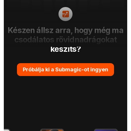
Készen állsz arra, hogy még ma
csodálatos rövidnadrágokat
készíts?
Próbálja ki a Submagic-ot ingyen