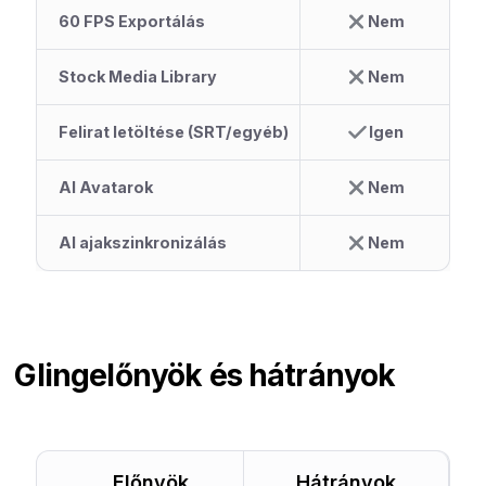
60 FPS Exportálás
Nem
Stock Media Library
Nem
Felirat letöltése (SRT/egyéb)
Igen
AI Avatarok
Nem
AI ajakszinkronizálás
Nem
Gling
előnyök és hátrányok
Előnyök
Hátrányok