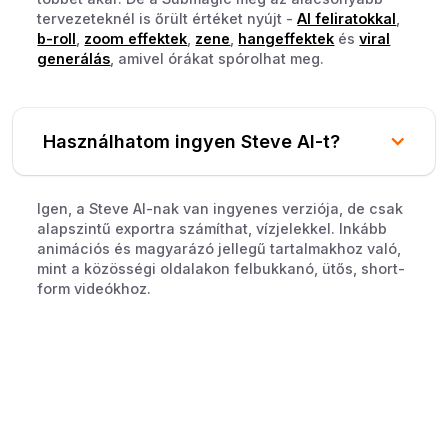
tervezeteknél is őrült értéket nyújt -
AI feliratokkal
,
b-roll
,
zoom effektek
,
zene
,
hangeffektek
és
viral
generálás
, amivel órákat spórolhat meg.
Használhatom ingyen Steve AI-t?
Igen, a Steve AI-nak van ingyenes verziója, de csak
alapszintű exportra számíthat, vízjelekkel. Inkább
animációs és magyarázó jellegű tartalmakhoz való,
mint a közösségi oldalakon felbukkanó, ütős, short-
form videókhoz.