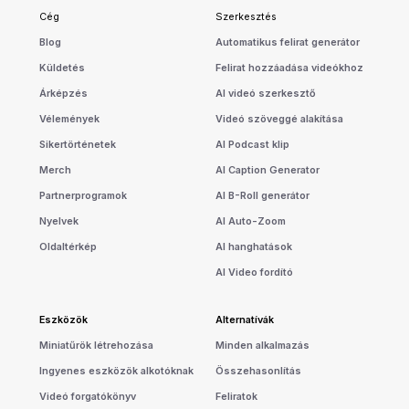
Cég
Szerkesztés
Blog
Automatikus felirat generátor
Küldetés
Felirat hozzáadása videókhoz
Árképzés
AI videó szerkesztő
Vélemények
Videó szöveggé alakítása
Sikertörténetek
AI Podcast klip
Merch
AI Caption Generator
Partnerprogramok
AI B-Roll generátor
Nyelvek
AI Auto-Zoom
Oldaltérkép
AI hanghatások
AI Video fordító
Eszközök
Alternatívák
Miniatűrök létrehozása
Minden alkalmazás
Ingyenes eszközök alkotóknak
Összehasonlítás
Videó forgatókönyv
Feliratok