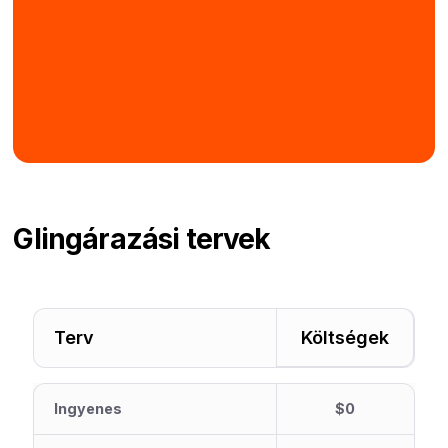
Gling
árazási tervek
Terv
Költségek
Ingyenes
$0