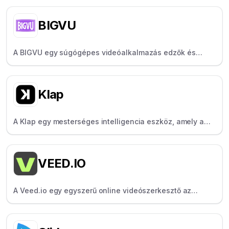
népszerű mesterséges intelligencia eszközei és
változatos effektjei miatt.
BIGVU
A BIGVU egy súgógépes videóalkalmazás edzők és
oktatók számára, amely forgatókönyvek, feliratok és
márkaépítés funkcióival van felszerelve.
Klap
A Klap egy mesterséges intelligencia eszköz, amely a
YouTube-videókat TikTokká alakítja át a "szaftos
részek" megtalálása révén - tökéletes a YouTuberek és
podcasterek számára.
VEED.IO
A Veed.io egy egyszerű online videószerkesztő az
alkotók számára a tartalmak gyors szerkesztéséhez és
feliratozásához.