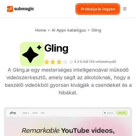
Próbálja ki ingyen
Home
>
AI Apps katalógus
>
Gling
Gling
3.2
5-ből (
45
vélemények)
A Gling.ai egy mesterséges intelligenciával működő
videószerkesztő, amely segít az alkotóknak, hogy a
beszélő videókból gyorsan kivágják a csendeket és a
hibákat.