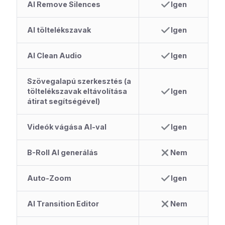
AI Remove Silences
Igen
AI töltelékszavak
Igen
AI Clean Audio
Igen
Szövegalapú szerkesztés (a
töltelékszavak eltávolítása
Igen
átirat segítségével)
Videók vágása AI-val
Igen
B-Roll AI generálás
Nem
Auto-Zoom
Igen
AI Transition Editor
Nem