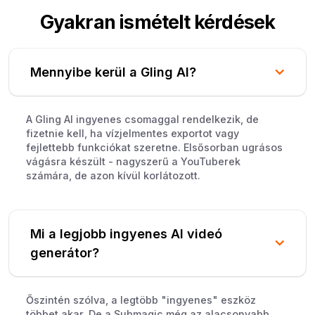
Gyakran ismételt kérdések
Mennyibe kerül a Gling AI?
A Gling AI ingyenes csomaggal rendelkezik, de
fizetnie kell, ha vízjelmentes exportot vagy
fejlettebb funkciókat szeretne. Elsősorban ugrásos
vágásra készült - nagyszerű a YouTuberek
számára, de azon kívül korlátozott.
Mi a legjobb ingyenes AI videó
generátor?
Őszintén szólva, a legtöbb "ingyenes" eszköz
többet akar. De a Submagic még az alacsonyabb