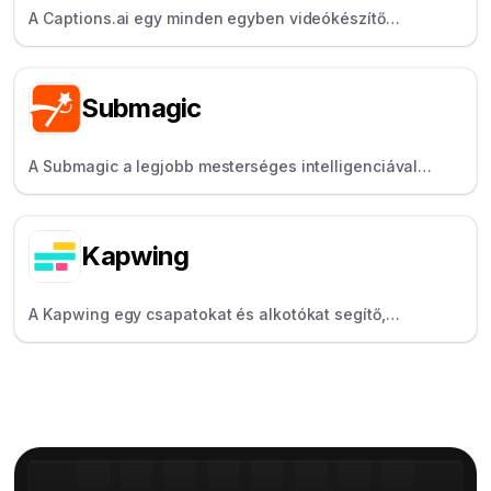
A Captions.ai egy minden egyben videókészítő
alkalmazás, amely segít az alkotóknak a videók gyors
forgatókönyvének elkészítésében, felvételében és
feliratozásában.
Submagic
A Submagic a legjobb mesterséges intelligenciával
működő videószerkesztő. Bármely videóhoz hozzáadhat
viral több mint 100 nyelven, és perceken belül
elkészítheti viral .
Kapwing
A Kapwing egy csapatokat és alkotókat segítő,
mesterséges intelligencia eszközöket és feliratokat
kínáló videoszerkesztő program.