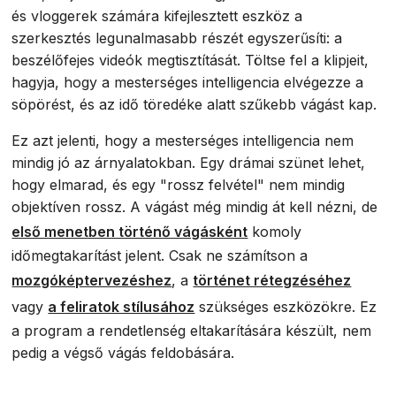
és vloggerek számára kifejlesztett eszköz a
szerkesztés legunalmasabb részét egyszerűsíti: a
beszélőfejes videók megtisztítását. Töltse fel a klipjeit,
hagyja, hogy a mesterséges intelligencia elvégezze a
söpörést, és az idő töredéke alatt szűkebb vágást kap.
Ez azt jelenti, hogy a mesterséges intelligencia nem
mindig jó az árnyalatokban. Egy drámai szünet lehet,
hogy elmarad, és egy "rossz felvétel" nem mindig
objektíven rossz. A vágást még mindig át kell nézni, de
első menetben történő vágásként
komoly
időmegtakarítást jelent. Csak ne számítson a
mozgóképtervezéshez
, a
történet rétegzéséhez
vagy
a feliratok stílusához
szükséges eszközökre. Ez
a program a rendetlenség eltakarítására készült, nem
pedig a végső vágás feldobására.