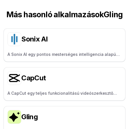
Más hasonló alkalmazások
Gling
Sonix AI
A Sonix AI egy pontos mesterséges intelligencia alapú
átírási szolgáltatás producerek és újságírók számára,
amely több mint 40 nyelvet és beszélőazonosítást
támogat.
CapCut
A CapCut egy teljes funkcionalitású videószerkesztő
mobilra és asztali számítógépre, amely népszerű a
divatos effektek, sablonok és az egyszerű közösségi
megosztás miatt.
Gling