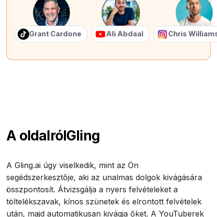
Grant Cardone
Ali Abdaal
Chris Willia
A oldalról
Gling
A Gling.ai úgy viselkedik, mint az Ön
segédszerkesztője, aki az unalmas dolgok kivágására
összpontosít. Átvizsgálja a nyers felvételeket a
töltelékszavak, kínos szünetek és elrontott felvételek
után, majd automatikusan kivágja őket. A YouTuberek