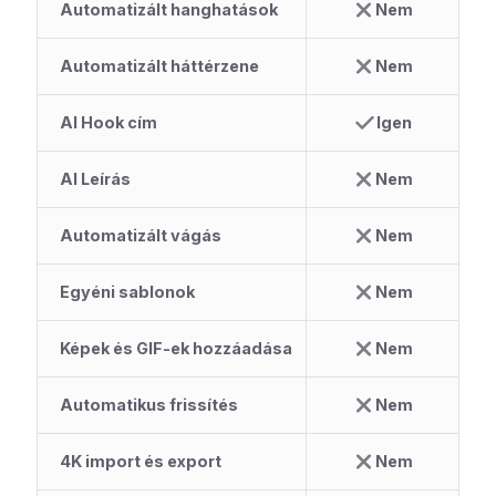
Automatizált hanghatások
Nem
Automatizált háttérzene
Nem
AI Hook cím
Igen
AI Leírás
Nem
Automatizált vágás
Nem
Egyéni sablonok
Nem
Képek és GIF-ek hozzáadása
Nem
Automatikus frissítés
Nem
4K import és export
Nem