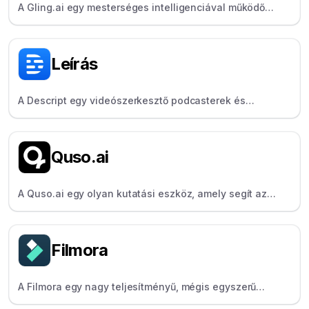
A Gling.ai egy mesterséges intelligenciával működő
videószerkesztő, amely segít az alkotóknak, hogy a
beszélő videókból gyorsan kivágják a csendeket és a
hibákat.
Leírás
A Descript egy videószerkesztő podcasterek és
YouTuberek számára, amely lehetővé teszi a videó
szöveghez hasonló szerkesztését, olyan funkciókkal,
mint az Overdub és a Studio Sound.
Quso.ai
A Quso.ai egy olyan kutatási eszköz, amely segít az
alkotóknak abban, hogy a YouTube-videókból azonnal
jegyzeteket, összefoglalókat és ötleteket készítsenek.
Filmora
A Filmora egy nagy teljesítményű, mégis egyszerű
videószerkesztő a növekvő alkotók számára, amely