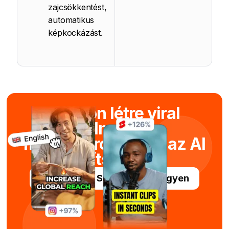
zajcsökkentést,
automatikus
képkockázást.
Hozzon létre viral
filmeket
másodpercek alatt az AI
segítségével.
Próbálja ki a Submagic-ot ingyen